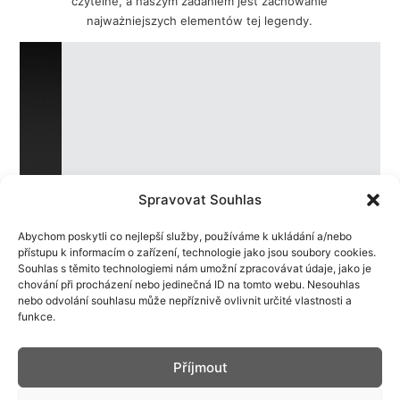
czytelne, a naszym zadaniem jest zachowanie
najważniejszych elementów tej legendy.
Spravovat Souhlas
Abychom poskytli co nejlepší služby, používáme k ukládání a/nebo
přístupu k informacím o zařízení, technologie jako jsou soubory cookies.
Souhlas s těmito technologiemi nám umožní zpracovávat údaje, jako je
chování při procházení nebo jedinečná ID na tomto webu. Nesouhlas
nebo odvolání souhlasu může nepříznivě ovlivnit určité vlastnosti a
funkce.
Příjmout