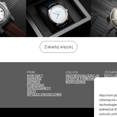
Załaduj więcej
PRIM
USŁUGI
ZEGARK
KONTAKT
INDYWIDUALIZACJA
EDYCJ
KARIERA
OFERTA FIRMOWA
LIMIT
SERWIS
WDROŻENIE
MĘSKIE
POBIERAĆ
DAMSKI
SPRZEDAWCY
DZIECI
SIECI
ZEGAR
SPOŁECZNOŚCIOWE
KIESZ
Abychom pos
ZEGAR
informacím o
technologie
jedinečná I
ovlivnit urči