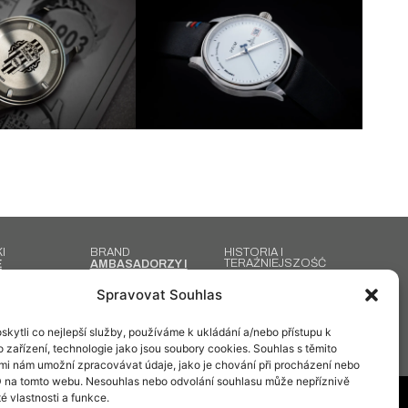
I
BRAND
HISTORIA I
TERAŹNIEJSZOŚĆ
E
AMBASADORZY I
OWANE
OSOBISTOŚCI
PRIM DZISIAJ
 ZEGARKI
REKLAMY W
HISTORIA PRIM
Spravovat Souhlas
E ZEGARKI
CZASOPISMACH
TECHNOLOGIA
ĘCE ZEGARKI
ARTYKUŁY
PRODUKCJI
PROJEKTOWANIE I
ONKOWY
PRODUKCJA
kytli co nejlepší služby, používáme k ukládání a/nebo přístupu k
DESIGNERSKI
 zařízení, technologie jako jsou soubory cookies. Souhlas s těmito
mi nám umožní zpracovávat údaje, jako je chování při procházení nebo
D na tomto webu. Nesouhlas nebo odvolání souhlasu může nepříznivě
té vlastnosti a funkce.