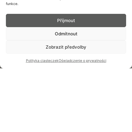
funkce.
Příjmout
Odmítnout
Zobrazit předvolby
Polityka ciasteczek
Oświadczenie o prywatności
Dołącz do nas
Dołącz do zespołu Prim, tradycyjnego producenta zegarków z
historią sięgającą 1949 roku. Szukamy ludzi, którzy chcą się z nami
rozwijać i pchać sprawy we właściwym kierunku.