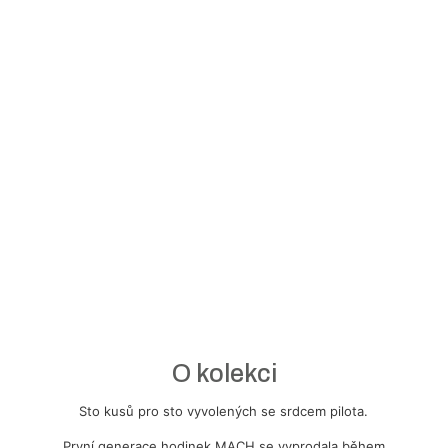
O kolekci
Sto kusů pro sto vyvolených se srdcem pilota.
První generace hodinek MACH se vyprodala během