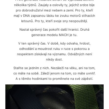
několika týdnů. Zaujaly a oslovily ty, jejichž srdce bije
pro dobrodružství mezi nebem a zemí. Pro ty, kteří
mají v DNA zapsanou lásku ke zvuku motorů stíhacích
letounů. Pro ty, kteří svoje sny neopouštějí.
Nastal správný čas pokořit další hranici. Druhá
generace modelu MACH je tu.
V ten správný čas. V době, kdy odvaha, hrdost,
odhodlání a moudrost ruku v ruce s pokorou a
respektem získávají na významu. Odvážných není
nikdy dost.
Staňte se jedním z nich. Nezáleží na věku, ani na tom,
co máte na sobě. Záleží jenom na tom, co máte uvnitř.
A s těmito hodinkami to promítnete na své zápěstí.