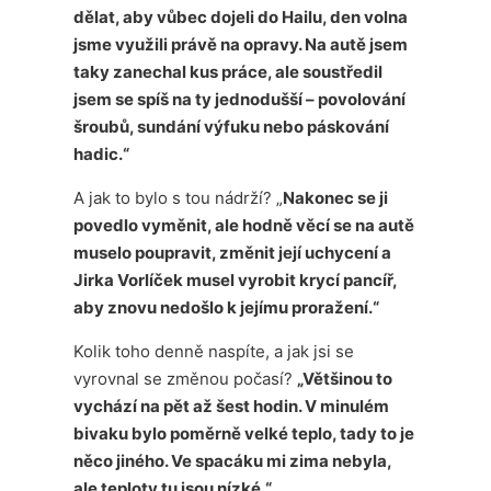
dělat, aby vůbec dojeli do Hailu, den volna
jsme využili právě na opravy. Na autě jsem
taky zanechal kus práce, ale soustředil
jsem se spíš na ty jednodušší – povolování
šroubů, sundání výfuku nebo páskování
hadic.“
A jak to bylo s tou nádrží? „
Nakonec se ji
povedlo vyměnit, ale hodně věcí se na autě
muselo poupravit, změnit její uchycení a
Jirka Vorlíček musel vyrobit krycí pancíř,
aby znovu nedošlo k jejímu proražení.“
Kolik toho denně naspíte, a jak jsi se
vyrovnal se změnou počasí?
„Většinou to
vychází na pět až šest hodin. V minulém
bivaku bylo poměrně velké teplo, tady to je
něco jiného. Ve spacáku mi zima nebyla,
ale teploty tu jsou nízké.“