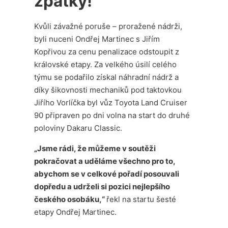
zpátky!
Kvůli závažné poruše – proražené nádrži,
byli nuceni Ondřej Martinec s Jiřím
Kopřivou za cenu penalizace odstoupit z
královské etapy. Za velkého úsilí celého
týmu se podařilo získal náhradní nádrž a
díky šikovnosti mechaniků pod taktovkou
Jiřího Vorlíčka byl vůz Toyota Land Cruiser
90 připraven po dni volna na start do druhé
poloviny Dakaru Classic.
„Jsme rádi, že můžeme v soutěži
pokračovat a uděláme všechno pro to,
abychom se v celkové pořadí posouvali
dopředu a udrželi si pozici nejlepšího
českého osobáku,“
řekl na startu šesté
etapy Ondřej Martinec.