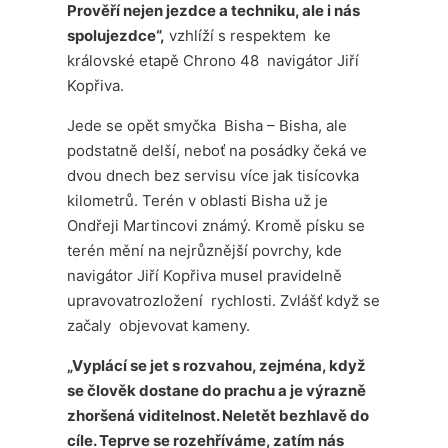
Prověří nejen jezdce a techniku, ale i nás
spolujezdce“,
vzhlíží s respektem ke
královské etapě Chrono 48 navigátor Jiří
Kopřiva.
Jede se opět smyčka Bisha – Bisha, ale
podstatně delší, neboť na posádky čeká ve
dvou dnech bez servisu více jak tisícovka
kilometrů. Terén v oblasti Bisha už je
Ondřeji Martincovi známý. Kromě písku se
terén mění na nejrůznější povrchy, kde
navigátor Jiří Kopřiva musel pravidelně
upravovatrozložení rychlosti. Zvlášť když se
začaly objevovat kameny.
„Vyplácí se jet s rozvahou, zejména, když
se člověk dostane do prachu a je výrazně
zhoršená viditelnost. Neletět bezhlavě do
cíle. Teprve se rozehříváme, zatím nás