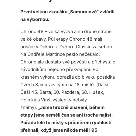
První velkou zkoušku „Samuraiové“ zvládli
na výbornou.
Chrono 48 – velká výzva a na druhé straně
velké obavy. Půl etapy Chrono 48 mají
posádky Dakaru a Dakaru Classic za sebou.
Na Ondřeje Martince peklo nečekalo.
Chrono ale dostálo své pověsti a přichystalo
závodníkům nejedno překvapení. Po
krásném výkonu dorazila do bivaku posádka
Czech Samurais týmu na 18. místě. (Další
Češi 45. Bárta, 60. Pazdera, 68. Hušek,
Holická a Vinš-výsledky nebyly
známy).
„Jsme hrozně unaveni, během
etapy jsme neměli čas se ani trochu najíst.
Pořadatelé to místy s průměrem rychlostí
přehnali, když jsme někde měli i 95