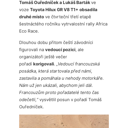
Tomáš Ouředníček a Lukáš Barták
ve
voze
Toyota Hilux GR V8 T1+
obsadila
druhé místo
ve čtvrteční třetí etapě
šestnáctého ročníku vytrvalostní rally Africa
Eco Race.
Dlouhou dobu přitom čeští závodníci
figurovali na
vedoucí pozici
, ale
organizátoři ještě večer
pořadí
korigovali
.
„Vedoucí francouzská
posádka, která startovala před námi,
zastavila a pomáhala u nehody motorkáře.
Nám už jen ukázali, abychom jeli dál.
Francouzům proto pořadatelé tento čas
odečetli,“
vysvětlil posun v pořadí Tomáš
Ouředníček.