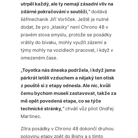
utrpěl každý, ale ty nemají zásadní vliv na
zdárné pokračování v soutěži,“
dodává
šéfmechanik Jiří Vorlíček. Ještě je nutné
dodat, že pro „klasiky“ není Chrono 48 v
pravém slova smyslu, protože se posádky
vrátily do bivaku, mohly využít zázemí a
týmy mohly na vozidlech pracovat, i když v
omezeném čase.
„Toyotka nás dneska podržela, i když jsme
párkrát letěli vzduchem a nějaký ten otisk
z pouště si z etapy odnesla. Ale nic, kvůli
čemu bychom museli zastavovat, takže za
mě opět povedená etapa, co se týče
technické stránky,“
chválí vůz pilot Ondřej
Martinec.
Zítra posádky v Chrono 48 dokončí druhou
polovinu etapy zpět do Bishy a s tímto