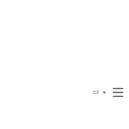
Prim Dakar 2025:
Příběh pokračuje
CZ