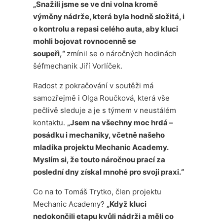
„Snažili jsme se ve dni volna kromě
výměny nádrže, která byla hodně složitá, i
o kontrolu a repasi celého auta, aby kluci
mohli bojovat rovnocenně se
soupeři,“
zmínil se o náročných hodinách
šéfmechanik Jiří Vorlíček.
Radost z pokračování v soutěži má
samozřejmě i Olga Roučková, která vše
pečlivě sleduje a je s týmem v neustálém
kontaktu.
„Jsem na všechny moc hrdá –
posádku i mechaniky, včetně našeho
mladíka projektu Mechanic Academy.
Myslím si, že touto náročnou prací za
poslední dny získal mnohé pro svoji praxi.“
Co na to Tomáš Trytko, člen projektu
Mechanic Academy?
„Když kluci
nedokončili etapu kvůli nádrži a měli co