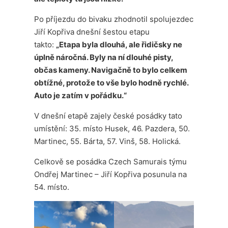
Po příjezdu do bivaku zhodnotil spolujezdec
Jiří Kopřiva dnešní šestou etapu
takto:
„Etapa byla dlouhá, ale řidičsky ne
úplně náročná. Byly na ní dlouhé pisty,
občas kameny. Navigačně to bylo celkem
obtížné, protože to vše bylo hodně rychlé.
Auto je zatím v pořádku.“
V dnešní etapě zajely české posádky tato
umístění: 35. místo Husek, 46. Pazdera, 50.
Martinec, 55. Bárta, 57. Vinš, 58. Holická.
Celkově se posádka Czech Samurais týmu
Ondřej Martinec – Jiří Kopřiva posunula na
54. místo.