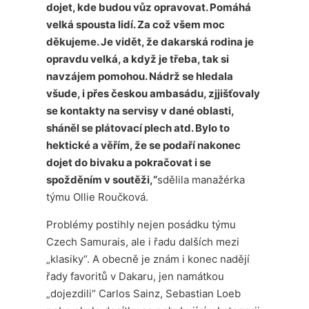
dojet, kde budou vůz opravovat. Pomáhá
velká spousta lidí. Za což všem moc
děkujeme. Je vidět, že dakarská rodina je
opravdu velká, a když je třeba, tak si
navzájem pomohou. Nádrž se hledala
všude, i přes českou ambasádu, zjjišťovaly
se kontakty na servisy v dané oblasti,
sháněl se plátovací plech atd. Bylo to
hektické a věřím, že se podaří nakonec
dojet do bivaku a pokračovat i se
spožděním v soutěži,“
sdělila manažérka
týmu Ollie Roučková.
Problémy postihly nejen posádku týmu
Czech Samurais, ale i řadu dalších mezi
„klasiky“. A obecně je znám i konec nadějí
řady favoritů v Dakaru, jen namátkou
„dojezdili“ Carlos Sainz, Sebastian Loeb