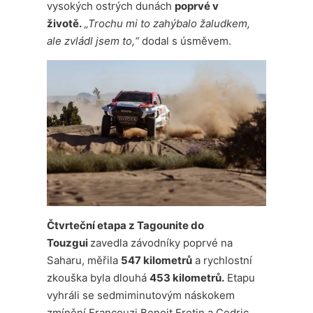
vysokých ostrých dunách
poprvé v
životě.
„Trochu mi to zahýbalo žaludkem,
ale zvládl jsem to,“
dodal s úsměvem.
Čtvrteční etapa z Tagounite do
Touzgui
zavedla závodníky poprvé na
Saharu, měřila
547 kilometrů
a rychlostní
zkouška byla dlouhá
453 kilometrů.
Etapu
vyhráli se sedmiminutovým náskokem
zmínění Francouzi Benoit Fretin a Cedric