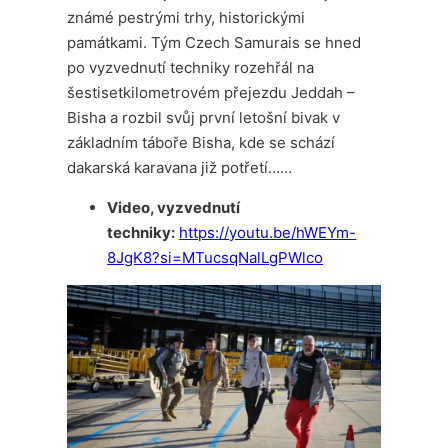
známé pestrými trhy, historickými
památkami. Tým Czech Samurais se hned
po vyzvednutí techniky rozehřál na
šestisetkilometrovém přejezdu Jeddah –
Bisha a rozbil svůj první letošní bivak v
základním táboře Bisha, kde se schází
dakarská karavana již potřetí……
Video, vyzvednutí
techniky:
https://youtu.be/hWEYm-
8JgK8?si=MTucsqNalLgPWlco