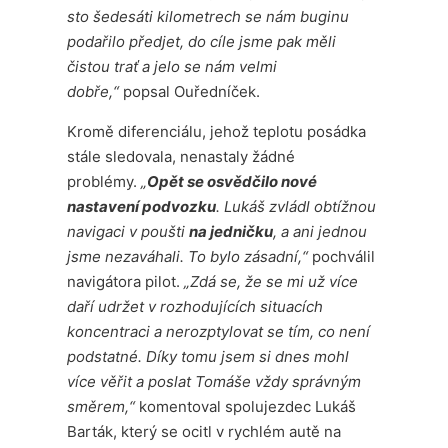
sto šedesáti kilometrech se nám buginu
podařilo předjet, do cíle jsme pak měli
čistou trať a jelo se nám velmi
dobře,“
popsal Ouředníček.
Kromě diferenciálu, jehož teplotu posádka
stále sledovala, nenastaly žádné
problémy.
„
Opět se osvědčilo nové
nastavení podvozku
. Lukáš zvládl obtížnou
navigaci v poušti
na jedničku
, a ani jednou
jsme nezaváhali. To bylo zásadní,“
pochválil
navigátora pilot.
„Zdá se, že se mi už více
daří udržet v rozhodujících situacích
koncentraci a nerozptylovat se tím, co není
podstatné. Díky tomu jsem si dnes mohl
více věřit a poslat Tomáše vždy správným
směrem,“
komentoval spolujezdec Lukáš
Barták, který se ocitl v rychlém autě na