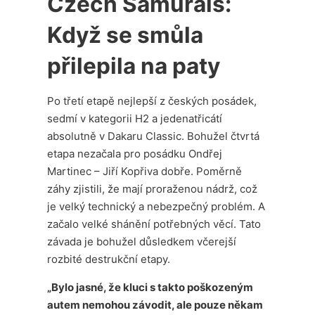
Czech Samurais:
Když se smůla
přilepila na paty
Po třetí etapě nejlepší z českých posádek,
sedmí v kategorii H2 a jedenatřicátí
absolutně v Dakaru Classic. Bohužel čtvrtá
etapa nezačala pro posádku Ondřej
Martinec – Jiří Kopřiva dobře. Poměrně
záhy zjistili, že mají proraženou nádrž, což
je velký technický a nebezpečný problém. A
začalo velké shánění potřebných věcí. Tato
závada je bohužel důsledkem včerejší
rozbité destrukční etapy.
„Bylo jasné, že kluci s takto poškozeným
autem nemohou závodit, ale pouze někam