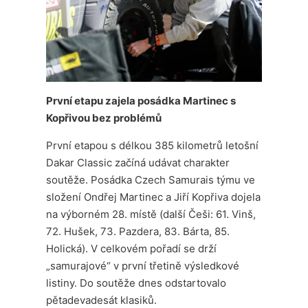
První etapu zajela posádka Martinec s
Kopřivou bez problémů
První etapou s délkou 385 kilometrů letošní
Dakar Classic začíná udávat charakter
soutěže. Posádka Czech Samurais týmu ve
složení Ondřej Martinec a Jiří Kopřiva dojela
na výborném 28. místě (další Češi: 61. Vinš,
72. Hušek, 73. Pazdera, 83. Bárta, 85.
Holická). V celkovém pořadí se drží
„samurajové“ v první třetině výsledkové
listiny. Do soutěže dnes odstartovalo
pětadevadesát klasiků.