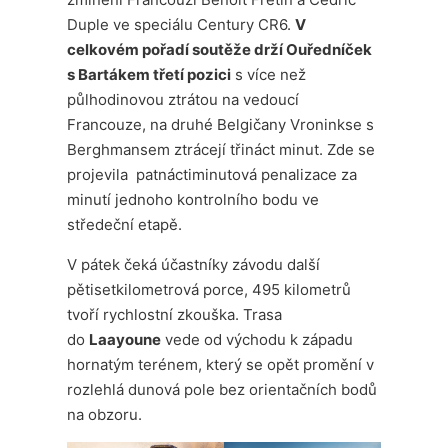
Duple ve speciálu Century CR6.
V
celkovém pořadí soutěže drží Ouředníček
s Bartákem třetí pozici
s více než
půlhodinovou ztrátou na vedoucí
Francouze, na druhé Belgičany Vroninkse s
Berghmansem ztrácejí třináct minut. Zde se
projevila patnáctiminutová penalizace za
minutí jednoho kontrolního bodu ve
středeční etapě.
V pátek čeká účastníky závodu další
pětisetkilometrová porce, 495 kilometrů
tvoří rychlostní zkouška. Trasa
do
Laayoune
vede od východu k západu
hornatým terénem, který se opět promění v
rozlehlá dunová pole bez orientačních bodů
na obzoru.