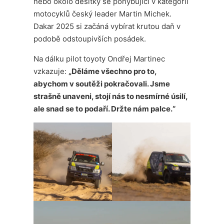
nebo okolo desítky se pohybující v kategorii
motocyklů český leader Martin Michek.
Dakar 2025 si začáná vybírat krutou daň v
podobě odstoupivších posádek.
Na dálku pilot toyoty Ondřej Martinec
vzkazuje:
„Děláme všechno pro to,
abychom v soutěži pokračovali. Jsme
strašně unaveni, stojí nás to nesmírné úsilí,
ale snad se to podaří. Držte nám palce.“