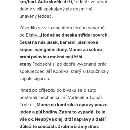
km/hod. Auto skvěle drží,“
sdělil své první
dojmy v cíli spokojený ale nesmírně
unavený jezdec.
Závodilo se v rozmanitém terénu severně
od Bishy.
„Hodně se dneska střídal povrch,
čekal na nás písek, kamení, planinové
kopce, navigační duny. Máme za sebou
první polovinu možná nejtěžší
etapy,“
oddechl si po dobře vykonané práci
spolujezdec Jiří Kopřiva, který si labužnicky
zapálil cigaretu.
Ihned po příjezdu do bivaku se o auto
postarali mechanici Jiří Vorlíček a Tomáš
Trytko.
„Máme na kontrolu a opravy pouze
jeden a půl hodiny. Zatím to vypadá, že je
vše ok. Neubývá olej, drží nápravy a další
důležité součásti. Drobné šrámy dnes