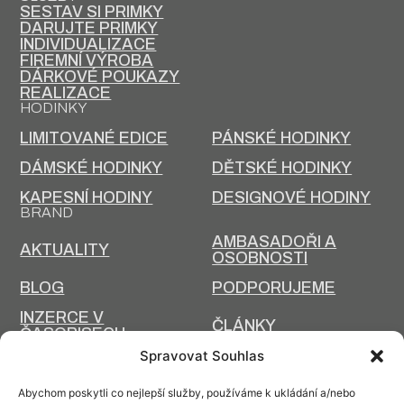
SESTAV SI PRIMKY
DARUJTE PRIMKY
INDIVIDUALIZACE
FIREMNÍ VÝROBA
DÁRKOVÉ POUKAZY
REALIZACE
HODINKY
LIMITOVANÉ EDICE
PÁNSKÉ HODINKY
DÁMSKÉ HODINKY
DĚTSKÉ HODINKY
KAPESNÍ HODINY
DESIGNOVÉ HODINY
BRAND
AMBASADOŘI A
AKTUALITY
OSOBNOSTI
BLOG
PODPORUJEME
INZERCE V
ČLÁNKY
ČASOPISECH
HISTORIE A SOUČASNOST
Spravovat Souhlas
PRIM DNES
HISTORIE PRIM
Abychom poskytli co nejlepší služby, používáme k ukládání a/nebo