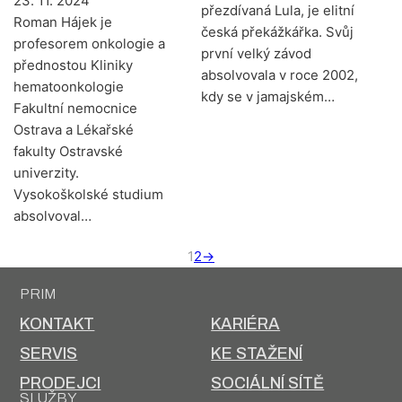
23. 11. 2024
přezdívaná Lula, je elitní
Roman Hájek je
česká překážkářka. Svůj
profesorem onkologie a
první velký závod
přednostou Kliniky
absolvovala v roce 2002,
hematoonkologie
kdy se v jamajském…
Fakultní nemocnice
Ostrava a Lékařské
fakulty Ostravské
univerzity.
Vysokoškolské studium
absolvoval…
1
2
→
PRIM
KONTAKT
KARIÉRA
SERVIS
KE STAŽENÍ
PRODEJCI
SOCIÁLNÍ SÍTĚ
SLUŽBY