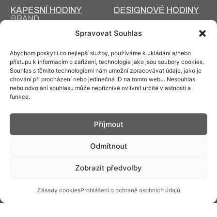
KAPESNÍ HODINY
DESIGNOVÉ HODINY
BRAND
Spravovat Souhlas
AMBASADOŘI A
AKTUALITY
OSOBNOSTI
Abychom poskytli co nejlepší služby, používáme k ukládání a/nebo
BLOG
PODPORUJEME
přístupu k informacím o zařízení, technologie jako jsou soubory cookies.
Souhlas s těmito technologiemi nám umožní zpracovávat údaje, jako je
INZERCE V
ČLÁNKY
chování při procházení nebo jedinečná ID na tomto webu. Nesouhlas
ČASOPISECH
nebo odvolání souhlasu může nepříznivě ovlivnit určité vlastnosti a
HISTORIE A SOUČASNOST
funkce.
PRIM DNES
HISTORIE PRIM
VÝROBNÍ
Příjmout
DESIGN A VÝROBA
TECHNOLOGIE
Odmítnout
ÚDRŽBA
Zobrazit předvolby
Zásady cookies
Prohlášení o ochraně osobních údajů
Kontakt: info@prim.cz