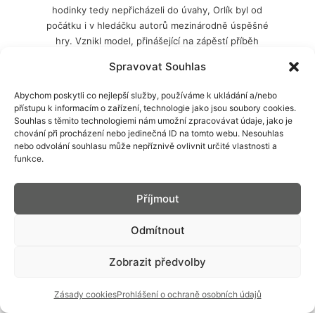
hodinky tedy nepřicházeli do úvahy, Orlík byl od
počátku i v hledáčku autorů mezinárodně úspěšné
hry. Vznikl model, přinášející na zápěstí příběh
pevnosti, spolehlivosti a nezlomnosti. Hodinářská
Spravovat Souhlas
ikona ožila i ve virtuálním světě hry Arma Reforger,
kde měří čas jedné z postav.
Abychom poskytli co nejlepší služby, používáme k ukládání a/nebo
přístupu k informacím o zařízení, technologie jako jsou soubory cookies.
Souhlas s těmito technologiemi nám umožní zpracovávat údaje, jako je
chování při procházení nebo jedinečná ID na tomto webu. Nesouhlas
nebo odvolání souhlasu může nepříznivě ovlivnit určité vlastnosti a
funkce.
Příjmout
Odmítnout
Zobrazit předvolby
Zásady cookies
Prohlášení o ochraně osobních údajů