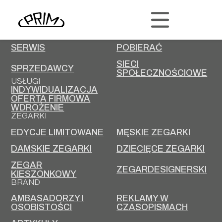
PRIM
KONTAKT
KARIERA
SERWIS
POBIERAĆ
SIECI
SPRZEDAWCY
SPOŁECZNOŚCIOWE
USŁUGI
INDYWIDUALIZACJA
OFERTA FIRMOWA
WDROŻENIE
ZEGARKI
EDYCJE LIMITOWANE
MĘSKIE ZEGARKI
DAMSKIE ZEGARKI
DZIECIĘCE ZEGARKI
ZEGAR
ZEGARDESIGNERSKI
KIESZONKOWY
BRAND
AMBASADORZY I
REKLAMY W
OSOBISTOŚCI
CZASOPISMACH