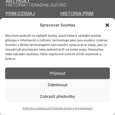
ARTYKUŁY
HISTORIA I TERAŹNIEJSZOŚĆ
PRIM DZISIAJ
HISTORIA PRIM
TECHNOLOGIA
PROJEKTOWANIE I
Spravovat Souhlas
PRODUKCJI
PRODUKCJA
Abychom poskytli co nejlepší služby, používáme k ukládání a/nebo
přístupu k informacím o zařízení, technologie jako jsou soubory cookies.
Souhlas s těmito technologiemi nám umožní zpracovávat údaje, jako je
chování při procházení nebo jedinečná ID na tomto webu. Nesouhlas
nebo odvolání souhlasu může nepříznivě ovlivnit určité vlastnosti a
Kontakt: info@prim.cz
funkce.
© PRIM
2026
Příjmout
Odmítnout
Zobrazit předvolby
Polityka ciasteczek
Oświadczenie o prywatności