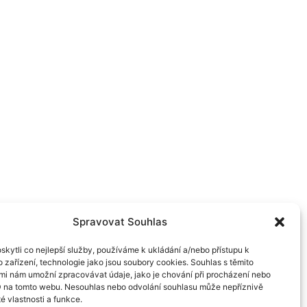
Spravovat Souhlas
kytli co nejlepší služby, používáme k ukládání a/nebo přístupu k
 zařízení, technologie jako jsou soubory cookies. Souhlas s těmito
mi nám umožní zpracovávat údaje, jako je chování při procházení nebo
D na tomto webu. Nesouhlas nebo odvolání souhlasu může nepříznivě
té vlastnosti a funkce.