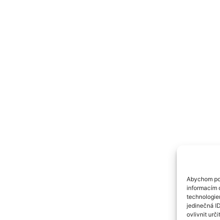
Abychom pos
informacím o
technologie
jedinečná I
ovlivnit urči