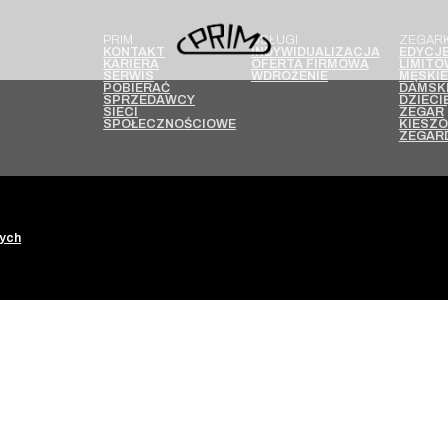
PRIM
USŁUGI
ZEGARK
KONTAKT
INDYWIDUALIZACJA
EDYCJ
KARIERA
OFERTA FIRMOWA
LIMIT
SERWIS
WDROŻENIE
MĘSKIE
POBIERAĆ
DAMSKI
SPRZEDAWCY
DZIECI
SIECI
ZEGAR
SPOŁECZNOŚCIOWE
KIESZ
ZEGAR
wych