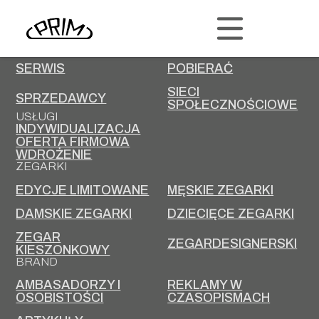
PRIM
KONTAKT
KARIERA
SERWIS
POBIERAĆ
SIECI
SPRZEDAWCY
SPOŁECZNOŚCIOWE
USŁUGI
INDYWIDUALIZACJA
OFERTA FIRMOWA
WDROŻENIE
ZEGARKI
EDYCJE LIMITOWANE
MĘSKIE ZEGARKI
DAMSKIE ZEGARKI
DZIECIĘCE ZEGARKI
ZEGAR
ZEGARDESIGNERSKI
KIESZONKOWY
BRAND
AMBASADORZY I
REKLAMY W
OSOBISTOŚCI
CZASOPISMACH