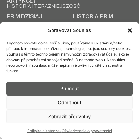
ARTYKUŁY
HISTORIA I TERAŹNIEJSZOŚĆ
PRIM DZISIAJ
HISTORIA PRIM
TECHNOLOGIA
PROJEKTOWANIE I
Spravovat Souhlas
PRODUKCJI
PRODUKCJA
Abychom poskytli co nejlepší služby, používáme k ukládání a/nebo
přístupu k informacím o zařízení, technologie jako jsou soubory cookies.
Souhlas s těmito technologiemi nám umožní zpracovávat údaje, jako je
chování při procházení nebo jedinečná ID na tomto webu. Nesouhlas
nebo odvolání souhlasu může nepříznivě ovlivnit určité vlastnosti a
Kontakt: info@prim.cz
funkce.
© PRIM
2026
Příjmout
Odmítnout
Zobrazit předvolby
Polityka ciasteczek
Oświadczenie o prywatności