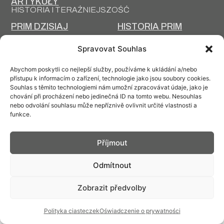
ARTYKUŁY
HISTORIA I TERAŹNIEJSZOŚĆ
PRIM DZISIAJ
HISTORIA PRIM
TECHNOLOGIA
PROJEKTOWANIE I
Spravovat Souhlas
PRODUKCJI
PRODUKCJA
Abychom poskytli co nejlepší služby, používáme k ukládání a/nebo
přístupu k informacím o zařízení, technologie jako jsou soubory cookies.
Souhlas s těmito technologiemi nám umožní zpracovávat údaje, jako je
chování při procházení nebo jedinečná ID na tomto webu. Nesouhlas
nebo odvolání souhlasu může nepříznivě ovlivnit určité vlastnosti a
Kontakt: info@prim.cz
funkce.
© PRIM
2026
Příjmout
Odmítnout
Zobrazit předvolby
Polityka ciasteczek
Oświadczenie o prywatności