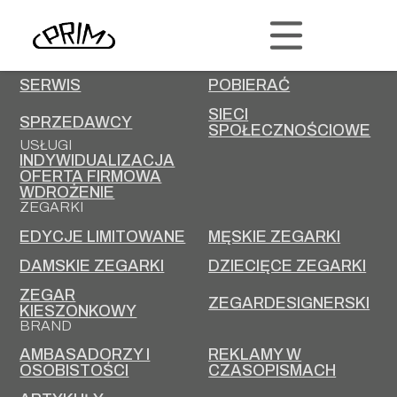
PRIM
KONTAKT
KARIERA
SERWIS
POBIERAĆ
SIECI
SPRZEDAWCY
SPOŁECZNOŚCIOWE
USŁUGI
INDYWIDUALIZACJA
OFERTA FIRMOWA
WDROŻENIE
ZEGARKI
EDYCJE LIMITOWANE
MĘSKIE ZEGARKI
DAMSKIE ZEGARKI
DZIECIĘCE ZEGARKI
ZEGAR
ZEGARDESIGNERSKI
KIESZONKOWY
BRAND
AMBASADORZY I
REKLAMY W
OSOBISTOŚCI
CZASOPISMACH