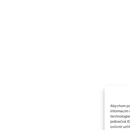
Abychom pos
informacím o
technologie
jedinečná I
ovlivnit urči