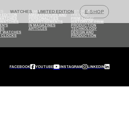
WATCHES
LIMITED EDITION
E-SHOP
ES
BRAND
HISTORY AND
PRESENT
D EDITION
AMBASSADORS AND
 WATCHES
PERSONALITIES
PRIM TODAY
 WATCHES
ADVERTISEMENTS
HISTORY OF PRIM
EN'S
IN MAGAZINES
PRODUCTION
ES
ARTICLES
TECHNOLOGY
T WATCHES
DESIGN AND
N CLOCKS
PRODUCTION
FACEBOOK
YOUTUBE
INSTAGRAM
LINKEDIN