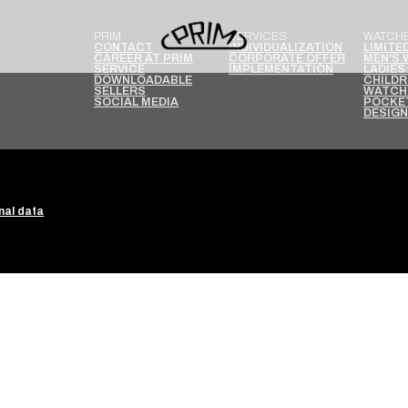
PRIM
SERVICES
WATCH
CONTACT
INDIVIDUALIZATION
LIMITE
CAREER AT PRIM
CORPORATE OFFER
MEN'S
SERVICE
IMPLEMENTATION
LADIES
DOWNLOADABLE
CHILDR
SELLERS
WATCH
SOCIAL MEDIA
POCKE
DESIG
nal data