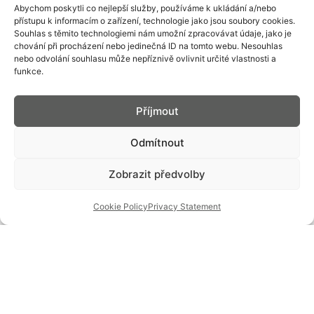
Abychom poskytli co nejlepší služby, používáme k ukládání a/nebo
přístupu k informacím o zařízení, technologie jako jsou soubory cookies.
Souhlas s těmito technologiemi nám umožní zpracovávat údaje, jako je
Stopwatch Adjustment – Chronograph Hand
chování při procházení nebo jedinečná ID na tomto webu. Nesouhlas
Alignment
nebo odvolání souhlasu může nepříznivě ovlivnit určité vlastnosti a
funkce.
Příjmout
Odmítnout
Zobrazit předvolby
Cookie Policy
Privacy Statement
Watch Lume Comparison: Tritium vs.
Luminescent Coating