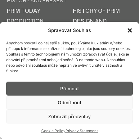
HISTORY AND PRESENT
PRIM TODAY
HISTORY OF PRIM
PRODUCTION
DESIGN AND
TECHNOLOGY
PRODUCTION
Spravovat Souhlas
Abychom poskytli co nejlepší služby, používáme k ukládání a/nebo
přístupu k informacím o zařízení, technologie jako jsou soubory cookies.
Souhlas s těmito technologiemi nám umožní zpracovávat údaje, jako je
chování při procházení nebo jedinečná ID na tomto webu. Nesouhlas
Contact: info@prim.cz
nebo odvolání souhlasu může nepříznivě ovlivnit určité vlastnosti a
funkce.
© PRIM
2026
Příjmout
Odmítnout
Zobrazit předvolby
Cookie Policy
Privacy Statement