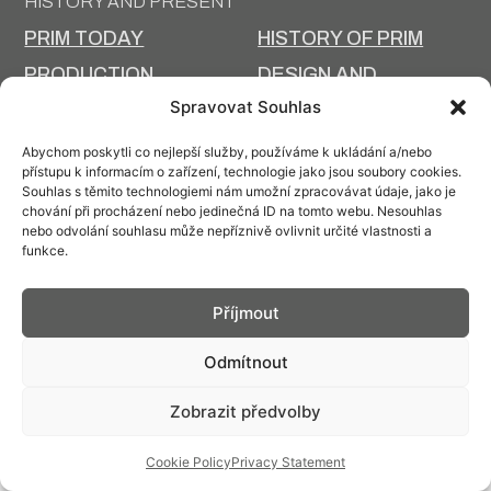
HISTORY AND PRESENT
PRIM TODAY
HISTORY OF PRIM
PRODUCTION
DESIGN AND
TECHNOLOGY
PRODUCTION
Spravovat Souhlas
Abychom poskytli co nejlepší služby, používáme k ukládání a/nebo
přístupu k informacím o zařízení, technologie jako jsou soubory cookies.
Souhlas s těmito technologiemi nám umožní zpracovávat údaje, jako je
chování při procházení nebo jedinečná ID na tomto webu. Nesouhlas
Contact: info@prim.cz
nebo odvolání souhlasu může nepříznivě ovlivnit určité vlastnosti a
funkce.
© PRIM
2026
Příjmout
Odmítnout
Zobrazit předvolby
Cookie Policy
Privacy Statement