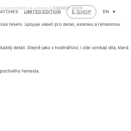
ižní automobilová výstava
LEGENDY 2026
.
EN
ATCHES
LIMITED EDITION
E-SHOP
cká řešení. Spojuje vášeň pro detail, estetiku a řemeslnou
ý detail. Stejně jako v hodinářství, i zde vznikají díla, která
 poctivého řemesla.