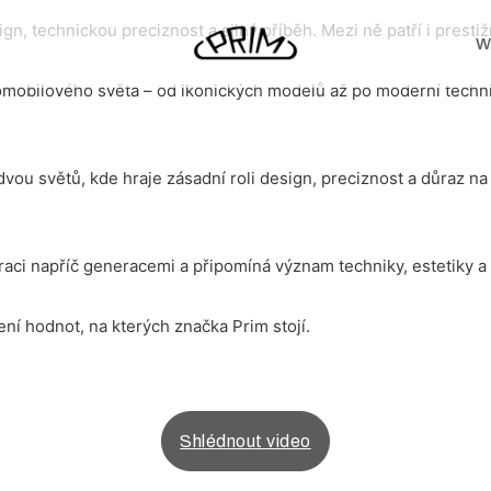
gn, technickou preciznost a silný příběh. Mezi ně patří i prest
W
utomobilového světa – od ikonických modelů až po moderní techni
světů, kde hraje zásadní roli design, preciznost a důraz na každ
iraci napříč generacemi a připomíná význam techniky, estetiky a
í hodnot, na kterých značka Prim stojí.
Shlédnout video