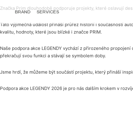
Značka Prim dlouhodobě podporuje projekty, které oslavují desi
BRAND
SERVICES
Tato výjimečná událost přináší průřez historií i současností a
kvalitu, hodnoty, které jsou blízké i značce PRIM.
Naše podpora akce LEGENDY vychází z přirozeného propojení dvou 
překračují svou funkci a stávají se symbolem doby.
Jsme hrdí, že můžeme být součástí projektu, který přináší insp
Podpora akce LEGENDY 2026 je pro nás dalším krokem v rozvíjen