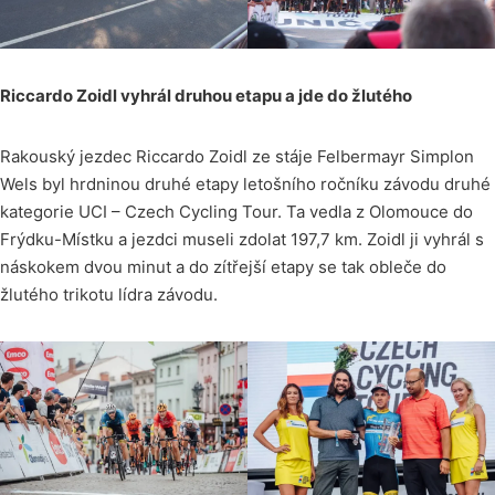
Riccardo Zoidl vyhrál druhou etapu a jde do žlutého
Rakouský jezdec Riccardo Zoidl ze stáje Felbermayr Simplon
Wels byl hrdninou druhé etapy letošního ročníku závodu druhé
kategorie UCI – Czech Cycling Tour. Ta vedla z Olomouce do
Frýdku-Místku a jezdci museli zdolat 197,7 km. Zoidl ji vyhrál s
náskokem dvou minut a do zítřejší etapy se tak obleče do
žlutého trikotu lídra závodu.