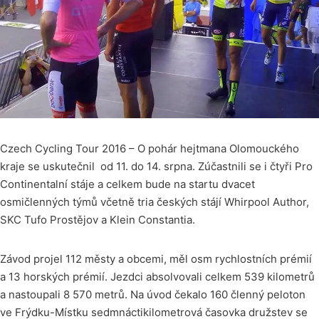
Czech Cycling Tour 2016 – O pohár hejtmana Olomouckého
kraje se uskutečnil od 11. do 14. srpna. Zúčastnili se i čtyři Pro
Continentalní stáje a celkem bude na startu dvacet
osmičlenných týmů včetně tria českých stájí Whirpool Author,
SKC Tufo Prostějov a Klein Constantia.
Závod projel 112 městy a obcemi, měl osm rychlostních prémií
a 13 horských prémií. Jezdci absolvovali celkem 539 kilometrů
a nastoupali 8 570 metrů. Na úvod čekalo 160 členný peloton
ve Frýdku-Místku sedmnáctikilometrová časovka družstev se