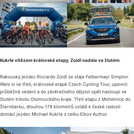
Kukrle vítězem královské etapy, Zoidl nadále ve žlutém
Rakouský jezdec Riccardo Zoidl ze stáje Felbermayr Simplon
Wels si ve třetí, královské etapě Czech Cycling Tour, upevnil
průběžné vedení a do závěrečného dějství opět nastoupí ve
žlutém trikotu Olomouckého kraje. Třetí etapu z Mohelnice do
Šternberku, dlouhou 178 kilometrů ovládl k české radosti
domácí jezdec Michael Kukrle z celku Elkov Author.