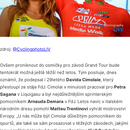
zdroj:
@CyclingphotoLIV
Ovšem proniknout do osmičky pro závod Grand Tour bude
tentokrát možná ještě těžší než letos. Tým posiluje, dnes
oznámil, že podepsal i 29letého
Davida Cimolaie
, který
přestoupí ze stáje FdJ. Cimolai v minulosti pracoval pro
Petra
Sagana
v Liquigasu a byl nejdůležitějším sprinterským
pomocníkem
Arnauda Demara
v FdJ. Letos navíc v italském
národním dresu pomohl
Matteu Trentinovi
vyhrát mistrovství
Evropy. „U nás může být Cimolai důležitým pomocníkem do
spurtů, ale také se sám prosazovat v těžkých závodech, jakými