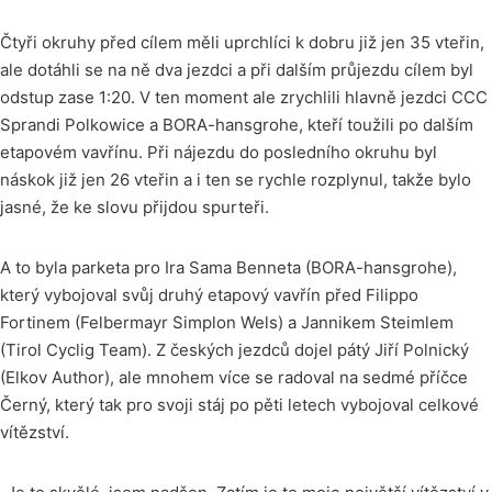
Čtyři okruhy před cílem měli uprchlíci k dobru již jen 35 vteřin,
ale dotáhli se na ně dva jezdci a při dalším průjezdu cílem byl
odstup zase 1:20. V ten moment ale zrychlili hlavně jezdci CCC
Sprandi Polkowice a BORA-hansgrohe, kteří toužili po dalším
etapovém vavřínu. Při nájezdu do posledního okruhu byl
náskok již jen 26 vteřin a i ten se rychle rozplynul, takže bylo
jasné, že ke slovu přijdou spurteři.
A to byla parketa pro Ira Sama Benneta (BORA-hansgrohe),
který vybojoval svůj druhý etapový vavřín před Filippo
Fortinem (Felbermayr Simplon Wels) a Jannikem Steimlem
(Tirol Cyclig Team). Z českých jezdců dojel pátý Jiří Polnický
(Elkov Author), ale mnohem více se radoval na sedmé příčce
Černý, který tak pro svoji stáj po pěti letech vybojoval celkové
vítězství.