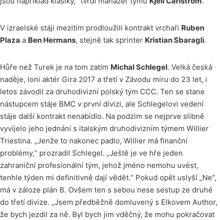
jsou například klasiky,“ tvrdí manažer týmu
Kjell Carlström
.
V izraelské stáji mezitím prodloužili kontrakt vrchaři
Ruben
Plaza
a
Ben Hermans
, stejně tak sprinter
Kristian Sbaragli
.
Hůře než Turek je na tom zatím
Michal Schlegel
. Velká česká
naděje, loni aktér Gira 2017 a třetí v Závodu míru do 23 let, i
letos závodil za druhodivizní polský tým CCC. Ten se stane
nástupcem stáje BMC v první divizi, ale Schlegelovi vedení
stáje další kontrakt nenabídlo. Na podzim se nejprve slibně
vyvíjelo jeho jednání s italským druhodivizním týmem Willier
Triestina. „Jenže to nakonec padlo, Willier má finanční
problémy,“ prozradil Schlegel. „Ještě je ve hře jeden
zahraniční profesionální tým, jehož jméno nemohu uvést,
tenhle týden mi definitivně dají vědět.“ Pokud opět uslyší „Ne“,
má v záloze plán B. Ovšem ten s sebou nese sestup ze druhé
do třetí divize. „Jsem předběžně domluvený s Elkovem Author,
že bych jezdil za ně. Byl bych jim vděčný, že mohu pokračovat