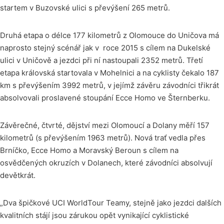
startem v Buzovské ulici s převýšení 265 metrů.
Druhá etapa o délce 177 kilometrů z Olomouce do Uničova má
naprosto stejný scénář jak v roce 2015 s cílem na Dukelské
ulici v Uničově a jezdci při ní nastoupali 2352 metrů. Třetí
etapa královská startovala v Mohelnici a na cyklisty čekalo 187
km s převýšením 3992 metrů, v jejímž závěru závodníci třikrát
absolvovali proslavené stoupání Ecce Homo ve Šternberku.
Závěrečné, čtvrté, dějství mezi Olomoucí a Dolany měří 157
kilometrů (s převýšením 1963 metrů). Nová trať vedla přes
Brníčko, Ecce Homo a Moravský Beroun s cílem na
osvědčených okruzích v Dolanech, které závodníci absolvují
devětkrát.
„Dva špičkové UCI WorldTour Teamy, stejně jako jezdci dalších
kvalitních stájí jsou zárukou opět vynikající cyklistické