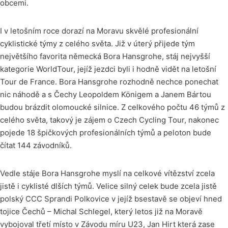
obcemi.
I v letošním roce dorazí na Moravu skvělé profesionální
cyklistické týmy z celého světa. Již v úterý přijede tým
největšího favorita německá Bora Hansgrohe, stáj nejvyšší
kategorie WorldTour, jejíž jezdci byli i hodně vidět na letošní
Tour de France. Bora Hansgrohe rozhodně nechce ponechat
nic náhodě a s Čechy Leopoldem Königem a Janem Bártou
budou brázdit olomoucké silnice. Z celkového počtu 46 týmů z
celého světa, takový je zájem o Czech Cycling Tour, nakonec
pojede 18 špičkových profesionálních týmů a peloton bude
čítat 144 závodníků.
Vedle stáje Bora Hansgrohe myslí na celkové vítězství zcela
jistě i cyklisté dlších týmů. Velice silný celek bude zcela jistě
polský CCC Sprandi Polkovice v jejíž bsestavě se objeví hned
tojice Čechů – Michal Schlegel, který letos již na Moravě
vybojoval třetí místo v Závodu míru U23, Jan Hirt která zase