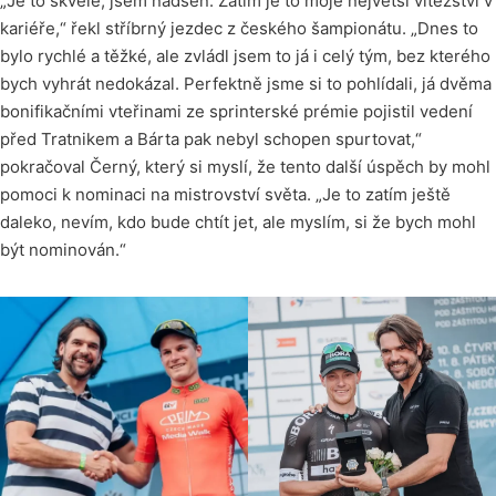
„Je to skvělé, jsem nadšen. Zatím je to moje největší vítězství v
kariéře,“ řekl stříbrný jezdec z českého šampionátu. „Dnes to
bylo rychlé a těžké, ale zvládl jsem to já i celý tým, bez kterého
bych vyhrát nedokázal. Perfektně jsme si to pohlídali, já dvěma
bonifikačními vteřinami ze sprinterské prémie pojistil vedení
před Tratnikem a Bárta pak nebyl schopen spurtovat,“
pokračoval Černý, který si myslí, že tento další úspěch by mohl
pomoci k nominaci na mistrovství světa. „Je to zatím ještě
daleko, nevím, kdo bude chtít jet, ale myslím, si že bych mohl
být nominován.“