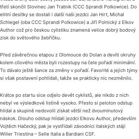
třetí skončil Slovinec Jan Tratnik (CCC Sprandi Polkowice). Do
elitní desítky se dostali i další naši jezdci Jan Hirt, Michal
Schlegel (oba CCC Sprandi Polkowice) a Jiří Polnický z Elkov
Author což pro českou cylistiku znamená velice dobrý bodový
zisk do světového žebříčku.
Před závěrečnou etapou z Olomouce do Dolan a devíti okruhy
kolem cílového města byli rozestupy na čele pořadí minimální.
To dávalo ještě šance za změny v pořadí. Favorité a jejich týmy
si však postavení pohlídali, takže se prakticky nic nezměnilo.
Krátce po startu sice odjelo devět cyklistů, ale nikdo z nich
nebyl ve výsledkové listině vysoko. Přesto si peloton odstup
hlídal a skupině nedovolil získat větší než dvouminutový
náskok. Dlouho odstup hlídali jezdci Elkovu Author, především
Vojtěch Hačecký, pak je vystřídali závodníci italských stájí
Wilier Triestina – Selle Italia a Bardiani CSF.