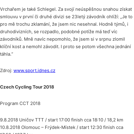
Vrchařem je také Schlegel. Za svojí neúspěšnou snahou získat
smlouvu v první či druhé divizi se 23letý závodník ohlíží: „Je to
pro mě trochu zklamání, že jsem nic nesehnal. Hodně týmů, i
druhodivizních, se rozpadlo, podobné potíže má teď víc
závodníků. Mně navíc nepomohlo, že jsem si v srpnu zlomil
klíční kost a nemohl závodit. I proto se potom všechna jednání
táhla.“
Zdroj:
www.sport.idnes.cz
Czech Cycling Tour 2018
Program CCT 2018
9.8.2018 Uničov TTT / start 17:00 finish cca 18:10 / 18,2 km
10.8.2018 Olomouc – Frýdek-Místek / start 12:30 finish cca