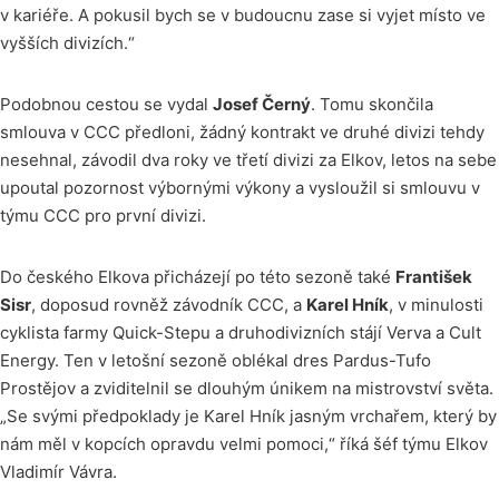
v kariéře. A pokusil bych se v budoucnu zase si vyjet místo ve
vyšších divizích.“
Podobnou cestou se vydal
Josef Černý
. Tomu skončila
smlouva v CCC předloni, žádný kontrakt ve druhé divizi tehdy
nesehnal, závodil dva roky ve třetí divizi za Elkov, letos na sebe
upoutal pozornost výbornými výkony a vysloužil si smlouvu v
týmu CCC pro první divizi.
Do českého Elkova přicházejí po této sezoně také
František
Sisr
, doposud rovněž závodník CCC, a
Karel Hník
, v minulosti
cyklista farmy Quick-Stepu a druhodivizních stájí Verva a Cult
Energy. Ten v letošní sezoně oblékal dres Pardus-Tufo
Prostějov a zviditelnil se dlouhým únikem na mistrovství světa.
„Se svými předpoklady je Karel Hník jasným vrchařem, který by
nám měl v kopcích opravdu velmi pomoci,“ říká šéf týmu Elkov
Vladimír Vávra.