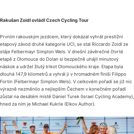
Rakušan Zoidl ovládl Czech Cycling Tour
Prvním rakouským jezdcem, který dokázal vyhrát prestižní
etapový závod druhé kategorie UCI, se stal Riccardo Zoidl ze
stáje Felbermayr Simplon Wels. V dnešní závěrečné čtvrté
etapě z Olomouce do Dolan si bezpečně uhájil minutový
náskok a udržel žlutý trikot Olomouckého kraje. Etapa byla
dlouhá 147,9 kilometrů a vyhrál ji v hromadném finiši Filippo
Fortin (Felbermayr Simplon Wels). V celkovém pořadí se již nic
výrazně nezměnilo a nejlepším Čechem v konečném pořadí
zůstal na desátém místě Daniel Turek (Israel Cycling Academy),
hned za ním je Michael Kukrle (Elkov Author).