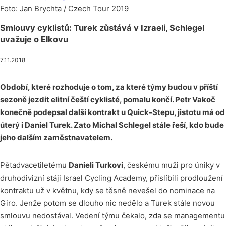
Foto: Jan Brychta / Czech Tour 2019
Smlouvy cyklistů: Turek zůstává v Izraeli, Schlegel
uvažuje o Elkovu
7.11.2018
Období, které rozhoduje o tom, za které týmy budou v příští
sezoně jezdit elitní čeští cyklisté, pomalu končí. Petr Vakoč
konečně podepsal další kontrakt u Quick-Stepu, jistotu má od
úterý i Daniel Turek. Zato Michal Schlegel stále řeší, kdo bude
jeho dalším zaměstnavatelem.
Pětadvacetiletému
Danieli Turkovi
, českému muži pro úniky v
druhodivizní stáji Israel Cycling Academy, přislíbili prodloužení
kontraktu už v květnu, kdy se těsně nevešel do nominace na
Giro. Jenže potom se dlouho nic nedělo a Turek stále novou
smlouvu nedostával. Vedení týmu čekalo, zda se managementu