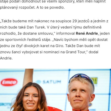
stáje podaří dohodnout se všemi sponzory, kteří měli naplnit
plánovaný rozpočet. A to se povedlo.
„Takže budeme mít nakonec na soupisce 29 jezdců a jedním z
nich bude také Dan Turek. V úterý vedení týmu definitivně
rozhodlo, že dostane smlouvu,“ informoval
René Andrle
, jeden
ze sportovních ředitelů stáje. „Navíc bychom měli opět dostat
jednu ze čtyř divokých karet na Giro. Takže Dan bude mít
znovu šanci vybojovat si nominaci na Grand Tour,“ dodal
Andrle.