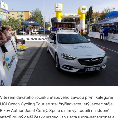
Vítězem devátého ročníku etapového závodu první kategorie
UCI Czech Cycling Tour se stal čtyřiadvacetiletý jezdec stáje
Elkov Author Josef Černý. Spolu s ním vystoupili na stupně
vítězů druhý další český jezdec Jan Bárta (Bora-hansgrohe) a