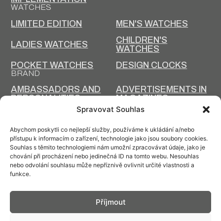
WATCHES
LIMITED EDITION
MEN'S WATCHES
CHILDREN'S
LADIES WATCHES
WATCHES
POCKET WATCHES
DESIGN CLOCKS
BRAND
AMBASSADORS AND
ADVERTISEMENTS IN
PERSONALITIES
MAGAZINES
Spravovat Souhlas
ARTICLES
HISTORY AND PRESENT
Abychom poskytli co nejlepší služby, používáme k ukládání a/nebo
PRIM TODAY
HISTORY OF PRIM
přístupu k informacím o zařízení, technologie jako jsou soubory cookies.
Souhlas s těmito technologiemi nám umožní zpracovávat údaje, jako je
PRODUCTION
DESIGN AND
chování při procházení nebo jedinečná ID na tomto webu. Nesouhlas
TECHNOLOGY
PRODUCTION
nebo odvolání souhlasu může nepříznivě ovlivnit určité vlastnosti a
funkce.
Příjmout
Contact: info@prim.cz