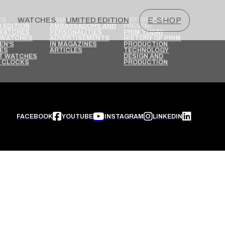
WATCHES
LIMITED EDITION
E-SHOP
ES
BRAND
HISTORY AND
PRESENT
D EDITION
AMBASSADORS AND
 WATCHES
PERSONALITIES
PRIM TODAY
 WATCHES
ADVERTISEMENTS
HISTORY OF PRIM
EN'S
IN MAGAZINES
PRODUCTION
ES
ARTICLES
TECHNOLOGY
T WATCHES
DESIGN AND
N CLOCKS
PRODUCTION
FACEBOOK
YOUTUBE
INSTAGRAM
LINKEDIN