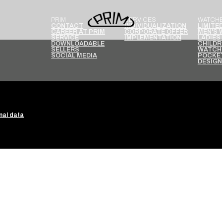
PRIM
SERVICES
WATCH
CONTACT
INDIVIDUALIZATION
LIMITE
CAREER AT PRIM
CORPORATE OFFER
MEN'S
SERVICE
IMPLEMENTATION
LADIES
DOWNLOADABLE
CHILDR
SELLERS
WATCH
SOCIAL MEDIA
POCKE
DESIG
nal data