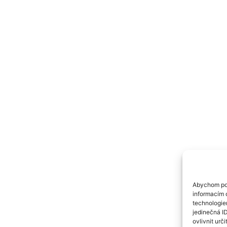
Abychom pos
informacím o
technologie
jedinečná I
ovlivnit urči