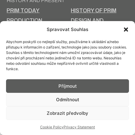
HISTORY AND PRESENT
PRIM TODAY
HISTORY OF PRIM
PRODUCTION
DESIGN AND
TECHNOLOGY
PRODUCTION
Spravovat Souhlas
Abychom poskytli co nejlepší služby, používáme k ukládání a/nebo
přístupu k informacím o zařízení, technologie jako jsou soubory cookies.
Souhlas s těmito technologiemi nám umožní zpracovávat údaje, jako je
chování při procházení nebo jedinečná ID na tomto webu. Nesouhlas
Contact: info@prim.cz
nebo odvolání souhlasu může nepříznivě ovlivnit určité vlastnosti a
funkce.
© PRIM
2026
Příjmout
Odmítnout
Zobrazit předvolby
Cookie Policy
Privacy Statement