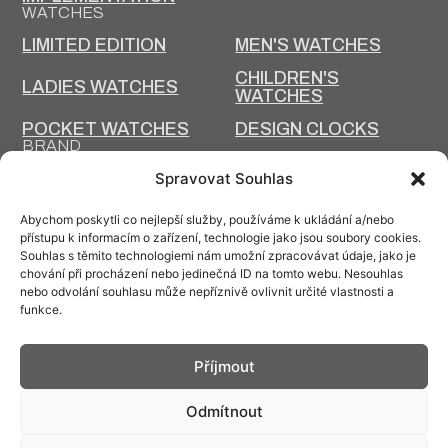
WATCHES
LIMITED EDITION
MEN'S WATCHES
CHILDREN'S
LADIES WATCHES
WATCHES
POCKET WATCHES
DESIGN CLOCKS
BRAND
AMBASSADORS AND
ADVERTISEMENTS IN
Spravovat Souhlas
PERSONALITIES
MAGAZINES
Abychom poskytli co nejlepší služby, používáme k ukládání a/nebo
ARTICLES
přístupu k informacím o zařízení, technologie jako jsou soubory cookies.
HISTORY AND PRESENT
Souhlas s těmito technologiemi nám umožní zpracovávat údaje, jako je
chování při procházení nebo jedinečná ID na tomto webu. Nesouhlas
PRIM TODAY
HISTORY OF PRIM
nebo odvolání souhlasu může nepříznivě ovlivnit určité vlastnosti a
funkce.
PRODUCTION
DESIGN AND
TECHNOLOGY
PRODUCTION
Příjmout
Odmítnout
Contact: info@prim.cz