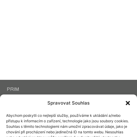
PRIM
KONTAKT
KARIÉRA
Spravovat Souhlas
SERVIS
KE STAŽENÍ
Abychom poskytli co nejlepší služby, používáme k ukládání a/nebo
PRODEJCI
SOCIÁLNÍ SÍTĚ
přístupu k informacím o zařízení, technologie jako jsou soubory cookies.
SLUŽBY
Souhlas s těmito technologiemi nám umožní zpracovávat údaje, jako je
SESTAV SI PRIMKY
chování při procházení nebo jedinečná ID na tomto webu. Nesouhlas
DARUJTE PRIMKY