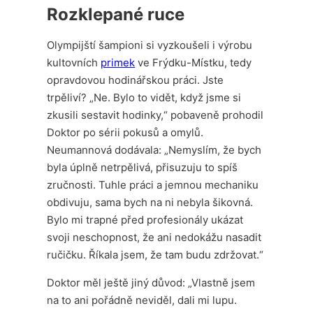
Rozklepané ruce
Olympijští šampioni si vyzkoušeli i výrobu
kultovních
primek
ve Frýdku-Místku, tedy
opravdovou hodinářskou práci. Jste
trpěliví? „Ne. Bylo to vidět, když jsme si
zkusili sestavit hodinky,“ pobaveně prohodil
Doktor po sérii pokusů a omylů.
Neumannová dodávala: „Nemyslím, že bych
byla úplně netrpělivá, přisuzuju to spíš
zručnosti. Tuhle práci a jemnou mechaniku
obdivuju, sama bych na ni nebyla šikovná.
Bylo mi trapné před profesionály ukázat
svoji neschopnost, že ani nedokážu nasadit
ručičku. Říkala jsem, že tam budu zdržovat.“
Doktor měl ještě jiný důvod: „Vlastně jsem
na to ani pořádně neviděl, dali mi lupu.