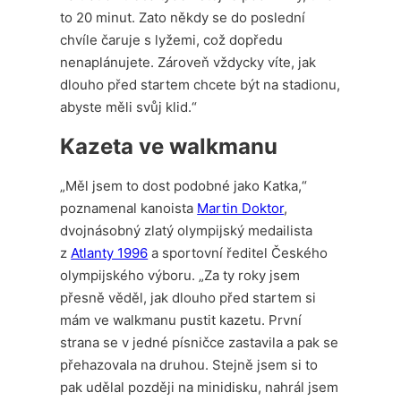
to 20 minut. Zato někdy se do poslední
chvíle čaruje s lyžemi, což dopředu
nenaplánujete. Zároveň vždycky víte, jak
dlouho před startem chcete být na stadionu,
abyste měli svůj klid.“
Kazeta ve walkmanu
„Měl jsem to dost podobné jako Katka,“
poznamenal kanoista
Martin Doktor
,
dvojnásobný zlatý olympijský medailista
z
Atlanty 1996
a sportovní ředitel Českého
olympijského výboru. „Za ty roky jsem
přesně věděl, jak dlouho před startem si
mám ve walkmanu pustit kazetu. První
strana se v jedné písničce zastavila a pak se
přehazovala na druhou. Stejně jsem si to
pak udělal později na minidisku, nahrál jsem