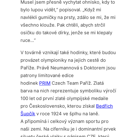
Musel jsem přesně vychytat ohnisko, kdy to
bylo lupou vidět,“ popisoval. „Když mi
navlékli gumičky na prsty, zdálo se mi, že mi
všechno klouže. Pak chtěli, abych strčil
osičku do takové dírky, jenže se mi klepaly
ruce…“
V továrně vznikají také hodinky, které budou
provázet olympioniky na jejich cestě do
Paříže. Právě Neumannová s Doktorem jsou
patrony limitované edice
hodinek
PRIM
Czech Team Paříž. Zlatá
barva na nich reprezentuje symboliku výročí
100 let od první zlaté olympijské medaile
pro Československo, kterou získal
Bedřich
Šupčík
v roce 1924 ve šplhu na laně.
A připomíná i celkový význam sportu pro
naši zemi. Na ciferníku je i dominantní prvek
siluety české vlajky s nápisem CZE, který