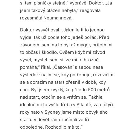
si tam písničky stejně,“ vyprávěl Doktor. „Já
jsem takový blázen nebyla,“ reagovala
rozesmátá Neumannová.
Doktor vysvětloval. „Jakmile ti to jednou
vyjde, tak už podle toho jedeš pořád. Před
závodem jsem na to byl až magor, přitom mi
to občas i škodilo. Ovšem když mi závod
vyšel, myslel jsem si, že mi to hrozně
pomáhá,“ říkal. „Časování s sebou nese
výsledek: najím se, kdy potřebuju, rozcvičím
se a dorazím na start přesně v době, kdy
chci. Byl jsem zvyklý, že přijedu 500 metrů
nad start, otočím se a vrátím se. Takhle
ideálně mi to vyšlo třeba v Atlantě, zato čtyři
roky nato v Sydney jsme místo obvyklého
startu v devět ráno začínali ve tři
odpoledne. Rozhodilo mě to.“