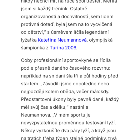
nikdy nechci mít na ruce sporttester. Měřila
jsem si každý trénink. Ostatně
organizovaností a dochvilností jsem lidem
protivná doteď, byla jsem na to vycvičená
od dětství,“ s úsměvem líčila legendární
lyžařka
Kateřina Neumannová
, olympijská
šampionka z
Turína 2006
.
Coby profesionální sportovkyně se řídila
podle přesně daného časového rozvrhu:
například na snídani šla tři a půl hodiny před
startem. „Závodili jsme dopoledne nebo
nejpozději kolem oběda, večer málokdy.
Předstartovní úkony byly pevně dané, každý
měl svůj čas a délku,“ nastínila
Neumannová. „V mém sportu je
nevyzpytatelnou proměnnou testování lyží.
Někdy vyzkoušíte dva páry lyží, a když jsou
na tratích třeba týden stejné podmínky, trvá