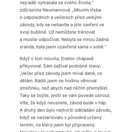
nejradši vymazala ze svého života,“
zdůraznila Neumannová. „Mluvím třeba
o odpoledních a večerech před velkými
závody, kdy se nebavíte a jste zavření ve
svojí bublině. Už nemůžete trénovat
a musíte odpočívat. Nebyla se mnou žádná
sranda, byla jsem uzavřená sama v sobě.“
Když o tom mluvila, Doktor chápavě
přikyvoval. Sám zažíval podobné stavy:
„Večer před závody jsem míval dané, co
dělám. Radši jsem se hodinu věnoval
strečinku, než abych nad něčím přemýšlel.
Taky se bojíte, jestli se vám povede usnout.
Víte, že když neusnete, závod bude v háji.
A druhý den bylo nejhorší odkládání závodu,
když se nestartovalo v původně určený
termín, na který jsem byl připravený.