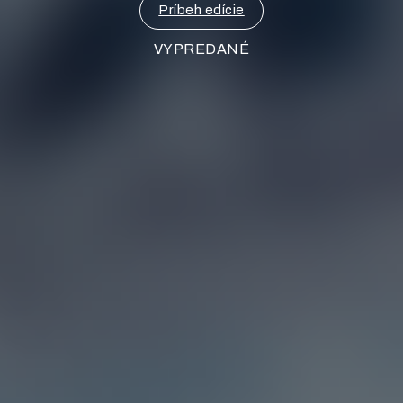
Príbeh edície
VYPREDANÉ