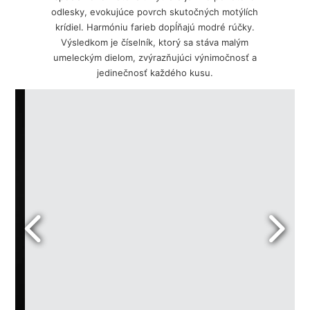
odlesky, evokujúce povrch skutočných motýlích
krídiel. Harmóniu farieb dopĺňajú modré rúčky.
Výsledkom je číselník, ktorý sa stáva malým
umeleckým dielom, zvýrazňujúci výnimočnosť a
jedinečnosť každého kusu.