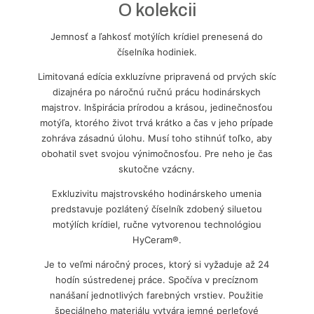
O kolekcii
Jemnosť a ľahkosť motýlích krídiel prenesená do
číselníka hodiniek.
Limitovaná edícia exkluzívne pripravená od prvých skíc
dizajnéra po náročnú ručnú prácu hodinárskych
majstrov. Inšpirácia prírodou a krásou, jedinečnosťou
motýľa, ktorého život trvá krátko a čas v jeho prípade
zohráva zásadnú úlohu. Musí toho stihnúť toľko, aby
obohatil svet svojou výnimočnosťou. Pre neho je čas
skutočne vzácny.
Exkluzivitu majstrovského hodinárskeho umenia
predstavuje pozlátený číselník zdobený siluetou
motýlích krídiel, ručne vytvorenou technológiou
HyCeram®.
Je to veľmi náročný proces, ktorý si vyžaduje až 24
hodín sústredenej práce. Spočíva v precíznom
nanášaní jednotlivých farebných vrstiev. Použitie
špeciálneho materiálu vytvára jemné perleťové