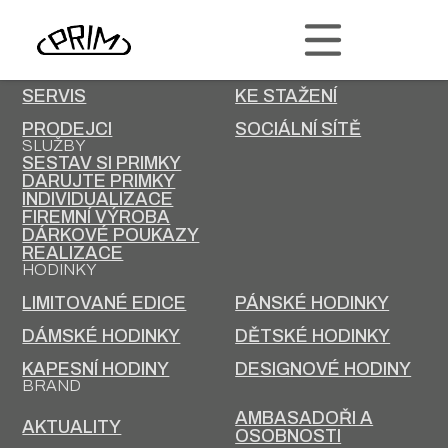
PRIM
KONTAKT
KARIÉRA
SERVIS
KE STAŽENÍ
PRODEJCI
SOCIÁLNÍ SÍTĚ
SLUŽBY
SESTAV SI PRIMKY
DARUJTE PRIMKY
INDIVIDUALIZACE
FIREMNÍ VÝROBA
DÁRKOVÉ POUKAZY
REALIZACE
HODINKY
LIMITOVANÉ EDICE
PÁNSKÉ HODINKY
DÁMSKÉ HODINKY
DĚTSKÉ HODINKY
KAPESNÍ HODINY
DESIGNOVÉ HODINY
BRAND
AMBASADOŘI A
AKTUALITY
OSOBNOSTI