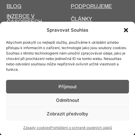
BLOG
PODPORUJEME
INZERCE V
ČLÁNKY
ČASOPISECH
HISTORIE A SOUČASNOST
Spravovat Souhlas
PRIM DNES
HISTORIE PRIM
Abychom poskytli co nejlepší služby, používáme k ukládání a/nebo
VÝROBNÍ
přístupu k informacím o zařízení, technologie jako jsou soubory cookies.
DESIGN A VÝROBA
TECHNOLOGIE
Souhlas s těmito technologiemi nám umožní zpracovávat údaje, jako je
chování při procházení nebo jedinečná ID na tomto webu. Nesouhlas
ÚDRŽBA
nebo odvolání souhlasu může nepříznivě ovlivnit určité vlastnosti a
funkce.
Příjmout
Kontakt: info@prim.cz
Odmítnout
Zobrazit předvolby
© PRIM
2026
Zásady cookies
Prohlášení o ochraně osobních údajů