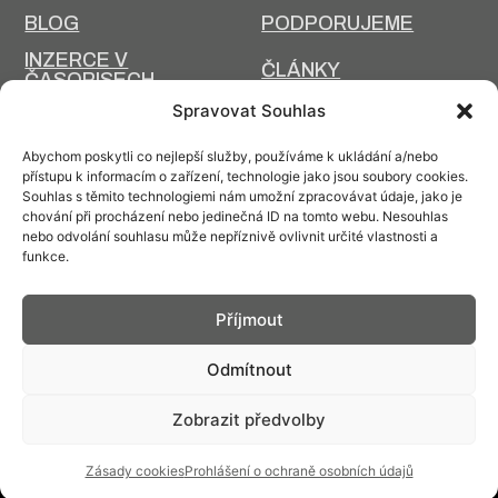
BLOG
PODPORUJEME
INZERCE V
ČLÁNKY
ČASOPISECH
HISTORIE A SOUČASNOST
Spravovat Souhlas
PRIM DNES
HISTORIE PRIM
Abychom poskytli co nejlepší služby, používáme k ukládání a/nebo
VÝROBNÍ
přístupu k informacím o zařízení, technologie jako jsou soubory cookies.
DESIGN A VÝROBA
TECHNOLOGIE
Souhlas s těmito technologiemi nám umožní zpracovávat údaje, jako je
chování při procházení nebo jedinečná ID na tomto webu. Nesouhlas
ÚDRŽBA
nebo odvolání souhlasu může nepříznivě ovlivnit určité vlastnosti a
funkce.
Příjmout
Kontakt: info@prim.cz
Odmítnout
Zobrazit předvolby
© PRIM
2026
Zásady cookies
Prohlášení o ochraně osobních údajů