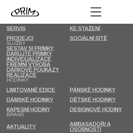
PRIM
KONTAKT
KARIÉRA
SERVIS
KE STAŽENÍ
PRODEJCI
SOCIÁLNÍ SÍTĚ
SLUŽBY
SESTAV SI PRIMKY
DARUJTE PRIMKY
INDIVIDUALIZACE
FIREMNÍ VÝROBA
DÁRKOVÉ POUKAZY
REALIZACE
HODINKY
LIMITOVANÉ EDICE
PÁNSKÉ HODINKY
DÁMSKÉ HODINKY
DĚTSKÉ HODINKY
KAPESNÍ HODINY
DESIGNOVÉ HODINY
BRAND
AMBASADOŘI A
AKTUALITY
OSOBNOSTI