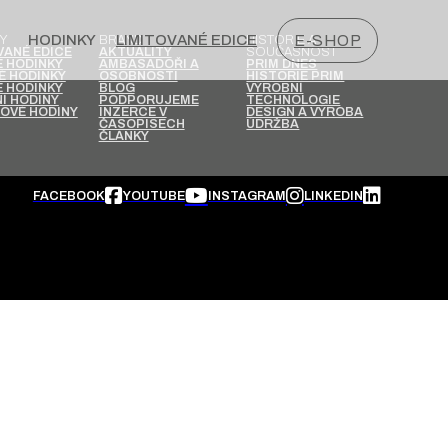
HODINKY
LIMITOVANÉ EDICE
E-SHOP
Y
BRAND
HISTORIE A
SOUČASNOST
VANÉ EDICE
AKTUALITY
 HODINKY
AMBASADOŘI A
PRIM DNES
É HODINKY
OSOBNOSTI
HISTORIE PRIM
 HODINKY
BLOG
VÝROBNÍ
Í HODINY
PODPORUJEME
TECHNOLOGIE
OVÉ HODINY
INZERCE V
DESIGN A VÝROBA
ČASOPISECH
ÚDRŽBA
ČLÁNKY
FACEBOOK
YOUTUBE
INSTAGRAM
LINKEDIN