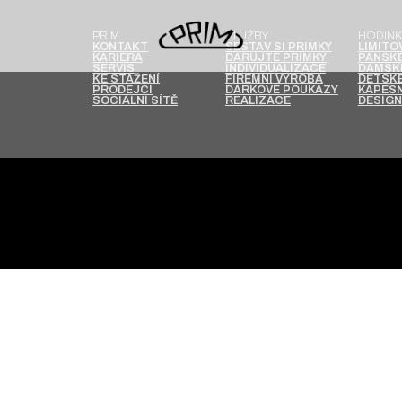
PRIM
SLUŽBY
HODINK
KONTAKT
SESTAV SI PRIMKY
LIMITO
KARIÉRA
DARUJTE PRIMKY
PÁNSKÉ
SERVIS
INDIVIDUALIZACE
DÁMSK
KE STAŽENÍ
FIREMNÍ VÝROBA
DĚTSKÉ
PRODEJCI
DÁRKOVÉ POUKAZY
KAPESN
SOCIÁLNÍ SÍTĚ
REALIZACE
DESIGN