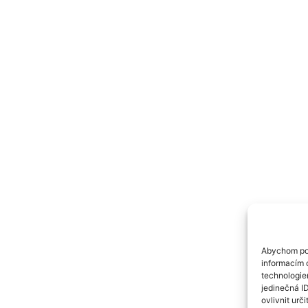
Abychom pos
informacím o
technologie
jedinečná I
ovlivnit urči