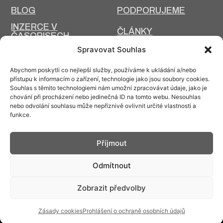
BLOG
PODPORUJEME
INZERCE V
ČLÁNKY
ČASOPISECH
HISTORIE A SOUČASNOST
Spravovat Souhlas
PRIM DNES
HISTORIE PRIM
Abychom poskytli co nejlepší služby, používáme k ukládání a/nebo
VÝROBNÍ
přístupu k informacím o zařízení, technologie jako jsou soubory cookies.
DESIGN A VÝROBA
TECHNOLOGIE
Souhlas s těmito technologiemi nám umožní zpracovávat údaje, jako je
chování při procházení nebo jedinečná ID na tomto webu. Nesouhlas
ÚDRŽBA
nebo odvolání souhlasu může nepříznivě ovlivnit určité vlastnosti a
funkce.
Příjmout
Kontakt: info@prim.cz
Odmítnout
Zobrazit předvolby
© PRIM
2026
Zásady cookies
Prohlášení o ochraně osobních údajů