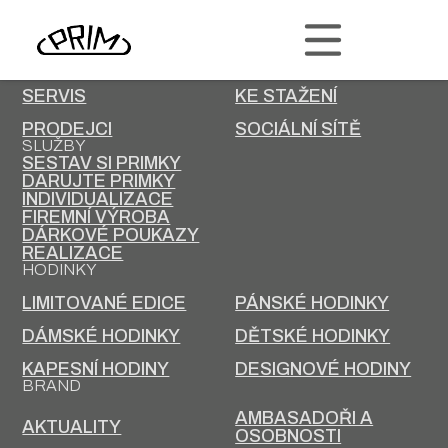
PRIM
KONTAKT
KARIÉRA
SERVIS
KE STAŽENÍ
PRODEJCI
SOCIÁLNÍ SÍTĚ
SLUŽBY
SESTAV SI PRIMKY
DARUJTE PRIMKY
INDIVIDUALIZACE
FIREMNÍ VÝROBA
DÁRKOVÉ POUKAZY
REALIZACE
HODINKY
LIMITOVANÉ EDICE
PÁNSKÉ HODINKY
DÁMSKÉ HODINKY
DĚTSKÉ HODINKY
KAPESNÍ HODINY
DESIGNOVÉ HODINY
BRAND
AMBASADOŘI A
AKTUALITY
OSOBNOSTI