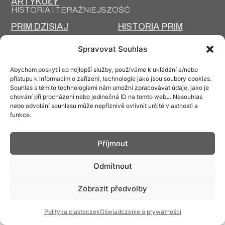
ARTYKUŁY
HISTORIA I TERAŹNIEJSZOŚĆ
PRIM DZISIAJ
HISTORIA PRIM
TECHNOLOGIA
PROJEKTOWANIE I
Spravovat Souhlas
PRODUKCJI
PRODUKCJA
Abychom poskytli co nejlepší služby, používáme k ukládání a/nebo
přístupu k informacím o zařízení, technologie jako jsou soubory cookies.
Souhlas s těmito technologiemi nám umožní zpracovávat údaje, jako je
chování při procházení nebo jedinečná ID na tomto webu. Nesouhlas
nebo odvolání souhlasu může nepříznivě ovlivnit určité vlastnosti a
Kontakt: info@prim.cz
funkce.
© PRIM
2026
Příjmout
Odmítnout
Zobrazit předvolby
Polityka ciasteczek
Oświadczenie o prywatności