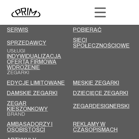
PRIM
KONTAKT
KARIERA
SERWIS
POBIERAĆ
SIECI
SPRZEDAWCY
SPOŁECZNOŚCIOWE
USŁUGI
INDYWIDUALIZACJA
OFERTA FIRMOWA
WDROŻENIE
ZEGARKI
EDYCJE LIMITOWANE
MĘSKIE ZEGARKI
DAMSKIE ZEGARKI
DZIECIĘCE ZEGARKI
ZEGAR
ZEGARDESIGNERSKI
KIESZONKOWY
BRAND
AMBASADORZY I
REKLAMY W
OSOBISTOŚCI
CZASOPISMACH