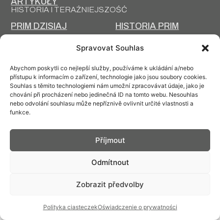
ARTYKUŁY
HISTORIA I TERAŹNIEJSZOŚĆ
PRIM DZISIAJ
HISTORIA PRIM
TECHNOLOGIA
PROJEKTOWANIE I
Spravovat Souhlas
PRODUKCJI
PRODUKCJA
Abychom poskytli co nejlepší služby, používáme k ukládání a/nebo
přístupu k informacím o zařízení, technologie jako jsou soubory cookies.
Souhlas s těmito technologiemi nám umožní zpracovávat údaje, jako je
chování při procházení nebo jedinečná ID na tomto webu. Nesouhlas
nebo odvolání souhlasu může nepříznivě ovlivnit určité vlastnosti a
Kontakt: info@prim.cz
funkce.
© PRIM
2026
Příjmout
Odmítnout
Zobrazit předvolby
Polityka ciasteczek
Oświadczenie o prywatności