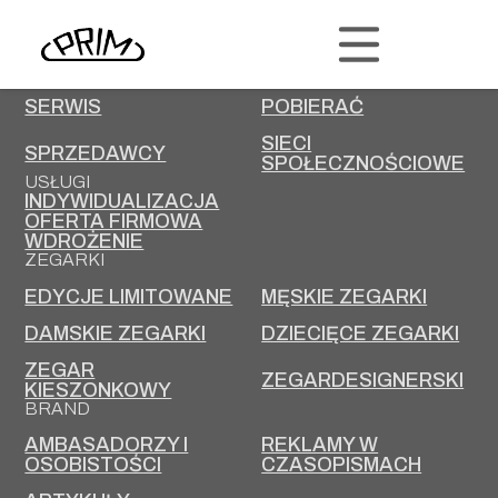
PRIM
KONTAKT
KARIERA
SERWIS
POBIERAĆ
SIECI
SPRZEDAWCY
SPOŁECZNOŚCIOWE
USŁUGI
INDYWIDUALIZACJA
OFERTA FIRMOWA
WDROŻENIE
ZEGARKI
EDYCJE LIMITOWANE
MĘSKIE ZEGARKI
DAMSKIE ZEGARKI
DZIECIĘCE ZEGARKI
ZEGAR
ZEGARDESIGNERSKI
KIESZONKOWY
BRAND
AMBASADORZY I
REKLAMY W
OSOBISTOŚCI
CZASOPISMACH