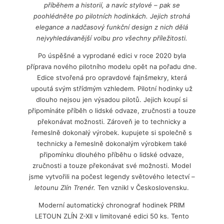
příběhem a historií, a navíc stylové – pak se
poohlédněte po pilotních hodinkách. Jejich strohá
elegance a nadčasový funkční design z nich dělá
nejvyhledávanější volbu pro všechny příležitosti.
Po úspěšné a vyprodané edici v roce 2020 byla
příprava nového pilotního modelu opět na pořadu dne.
Edice stvořená pro opravdové fajnšmekry, která
upoutá svým střídmým vzhledem. Pilotní hodinky už
dlouho nejsou jen výsadou pilotů. Jejich koupí si
připomínáte příběh o lidské odvaze, zručnosti a touze
překonávat možnosti. Zároveň je to technicky a
řemeslně dokonalý výrobek. kupujete si společně s
technicky a řemeslně dokonalým výrobkem také
připomínku dlouhého příběhu o lidské odvaze,
zručnosti a touze překonávat své možnosti. Model
jsme vytvořili na počest legendy světového letectví
–
letounu Zlín Trenér.
Ten vznikl v Československu.
Moderní automatický chronograf hodinek PRIM
LETOUN ZLÍN Z-XII v limitované edici 50 ks. Tento