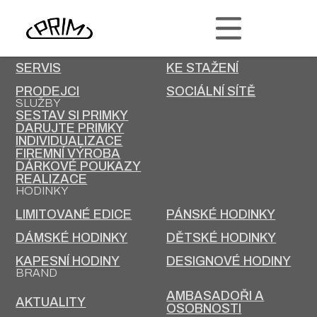
PRIM
KONTAKT
KARIÉRA
SERVIS
KE STAŽENÍ
PRODEJCI
SOCIÁLNÍ SÍTĚ
SLUŽBY
SESTAV SI PRIMKY
DARUJTE PRIMKY
INDIVIDUALIZACE
FIREMNÍ VÝROBA
DÁRKOVÉ POUKAZY
REALIZACE
HODINKY
LIMITOVANÉ EDICE
PÁNSKÉ HODINKY
DÁMSKÉ HODINKY
DĚTSKÉ HODINKY
KAPESNÍ HODINY
DESIGNOVÉ HODINY
BRAND
AMBASADOŘI A
AKTUALITY
OSOBNOSTI