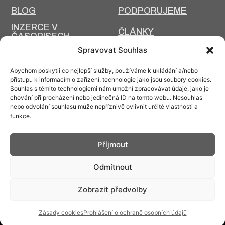
BLOG
PODPORUJEME
INZERCE V
ČLÁNKY
ČASOPISECH
HISTORIE A SOUČASNOST
Spravovat Souhlas
PRIM DNES
HISTORIE PRIM
Abychom poskytli co nejlepší služby, používáme k ukládání a/nebo
VÝROBNÍ
přístupu k informacím o zařízení, technologie jako jsou soubory cookies.
DESIGN A VÝROBA
TECHNOLOGIE
Souhlas s těmito technologiemi nám umožní zpracovávat údaje, jako je
chování při procházení nebo jedinečná ID na tomto webu. Nesouhlas
ÚDRŽBA
nebo odvolání souhlasu může nepříznivě ovlivnit určité vlastnosti a
funkce.
Příjmout
Kontakt: info@prim.cz
Odmítnout
Zobrazit předvolby
© PRIM
2026
Zásady cookies
Prohlášení o ochraně osobních údajů