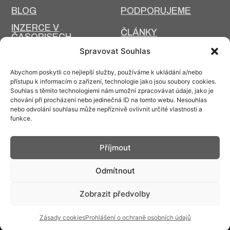
BLOG
PODPORUJEME
INZERCE V
ČLÁNKY
ČASOPISECH
HISTORIE A SOUČASNOST
Spravovat Souhlas
PRIM DNES
HISTORIE PRIM
Abychom poskytli co nejlepší služby, používáme k ukládání a/nebo
VÝROBNÍ
přístupu k informacím o zařízení, technologie jako jsou soubory cookies.
DESIGN A VÝROBA
TECHNOLOGIE
Souhlas s těmito technologiemi nám umožní zpracovávat údaje, jako je
chování při procházení nebo jedinečná ID na tomto webu. Nesouhlas
ÚDRŽBA
nebo odvolání souhlasu může nepříznivě ovlivnit určité vlastnosti a
funkce.
Příjmout
Kontakt: info@prim.cz
Odmítnout
Zobrazit předvolby
© PRIM
2026
Zásady cookies
Prohlášení o ochraně osobních údajů