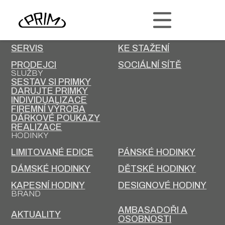
PRIM
KONTAKT
KARIÉRA
SERVIS
KE STAŽENÍ
PRODEJCI
SOCIÁLNÍ SÍTĚ
SLUŽBY
SESTAV SI PRIMKY
DARUJTE PRIMKY
INDIVIDUALIZACE
FIREMNÍ VÝROBA
DÁRKOVÉ POUKAZY
REALIZACE
HODINKY
LIMITOVANÉ EDICE
PÁNSKÉ HODINKY
DÁMSKÉ HODINKY
DĚTSKÉ HODINKY
KAPESNÍ HODINY
DESIGNOVÉ HODINY
BRAND
AMBASADOŘI A
AKTUALITY
OSOBNOSTI