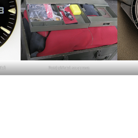
líků
Potápěčská souprava