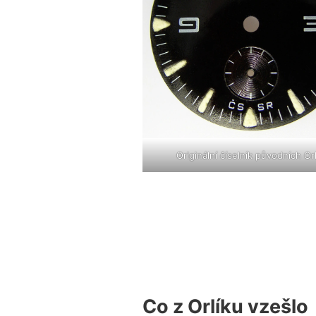
Originální číselník původních Or
Co z Orlíku vzešlo