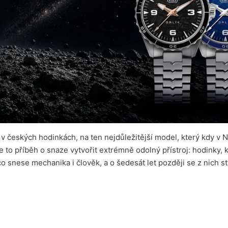
 v českých hodinkách, na ten nejdůležitější model, který kdy v 
 to příběh o snaze vytvořit extrémně odolný přístroj: hodinky, k
co snese mechanika i člověk, a o šedesát let později se z nich s