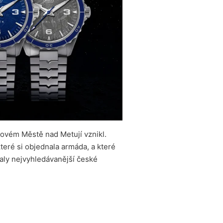
Novém Městě nad Metují vznikl.
teré si objednala armáda, a které
taly nejvyhledávanější české