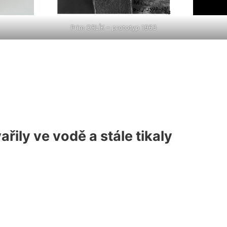
Prim ORLÍK – prototyp 1963
ařily ve vodě a stále tikaly