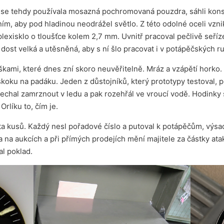
 se tehdy používala mosazná pochromovaná pouzdra, sáhli konst
áním, aby pod hladinou neodrážel světlo. Z této odolné oceli vzni
plexisklo o tloušťce kolem 2,7 mm. Uvnitř pracoval pečlivě seříz
a dost velká a utěsněná, aby s ní šlo pracovat i v potápěčských ru
škami, které dnes zní skoro neuvěřitelně. Mráz a vzápětí horko.
koku na padáku. Jeden z důstojníků, který prototypy testoval, po
chal zamrznout v ledu a pak rozehřál ve vroucí vodě. Hodinky š
Orlíku to, čím je.
sta kusů. Každý nesl pořadové číslo a putoval k potápěčům, vý
a na aukcích a při přímých prodejích mění majitele za částky atak
al poklad.