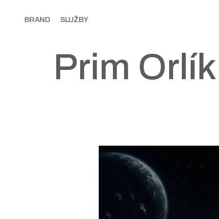
BRAND
SLUŽBY
Prim Orlí