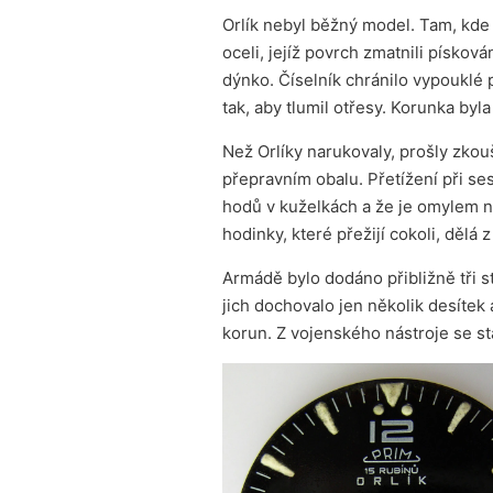
Orlík nebyl běžný model. Tam, kde
oceli, jejíž povrch zmatnili pískov
dýnko. Číselník chránilo vypouklé 
tak, aby tlumil otřesy. Korunka byl
Než Orlíky narukovaly, prošly zkou
přepravním obalu. Přetížení při ses
hodů v kuželkách a že je omylem ne
hodinky, které přežijí cokoli, dělá z 
Armádě bylo dodáno přibližně tři 
jich dochovalo jen několik desítek 
korun. Z vojenského nástroje se st