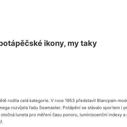
potápěčské ikony, my taky
ětě rodila celá kategorie. V roce 1953 představil Blancpain mod
ga rozvíjela řadu Seamaster. Potápění se stávalo sportem i pro
: otočná luneta pro měření času ponoru, luminiscenční indexy a 
ř.