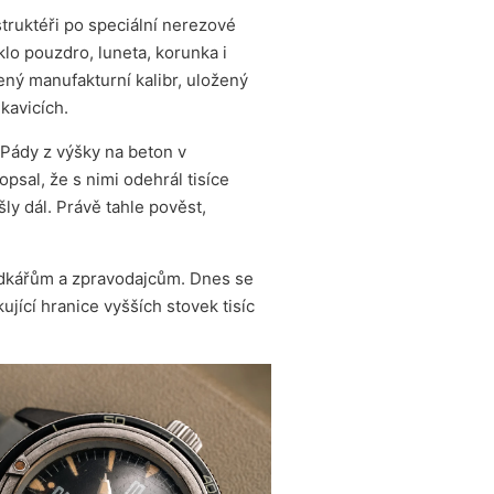
ruktéři po speciální nerezové
klo pouzdro, luneta, korunka i
ený manufakturní kalibr, uložený
kavicích.
 Pády z výšky na beton v
psal, že s nimi odehrál tisíce
ly dál. Právě tahle pověst,
sadkářům a zpravodajcům. Dnes se
ující hranice vyšších stovek tisíc