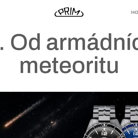
HO
k. Od armádníc
meteoritu