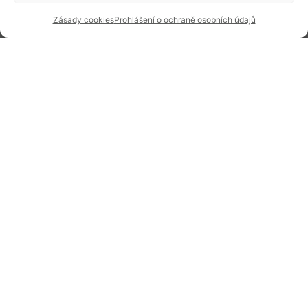
DÁRKOVÉ POUKAZY
REALIZACE
Zásady cookies
Prohlášení o ochraně osobních údajů
HODINKY
LIMITOVANÉ EDICE
PÁNSKÉ HODINKY
DÁMSKÉ HODINKY
DĚTSKÉ HODINKY
KAPESNÍ HODINY
DESIGNOVÉ HODINY
BRAND
AMBASADOŘI A
AKTUALITY
OSOBNOSTI
BLOG
PODPORUJEME
INZERCE V
ČLÁNKY
ČASOPISECH
HISTORIE A SOUČASNOST
PRIM DNES
HISTORIE PRIM
VÝROBNÍ
DESIGN A VÝROBA
TECHNOLOGIE
ÚDRŽBA