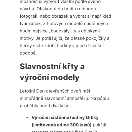
možnost si vytvořit vlastní podle svého
návrhu. Otisknout do hodin rodinnou
fotografii nebo obrázek a vybrat si například
tvar ruček. Z hotových modelů nástěnných
hodin nejvíce „bodovaly“ ty s dětskými
motivy. Je potěšující, že dětské pokojíčky a
herny stále zdobí hodiny v jejich tradiční
podobě.
Slavnostní křty a
výroční modely
Letošní Den otevřených dveří měl
mimořádně slavnostní atmosféru. Na pódiu
proběhly hned dva křty:
Výroční nástěnné hodiny Orlíky
(limitovaná edice 300 kusů)
pokřtil