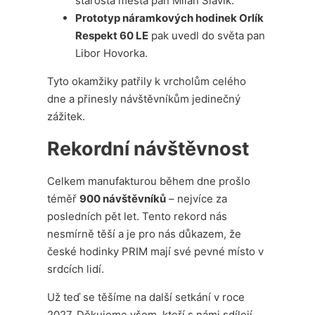
starosta města pan Milan Slavík.
Prototyp náramkových hodinek Orlík
Respekt 60 LE
pak uvedl do světa pan
Libor Hovorka.
Tyto okamžiky patřily k vrcholům celého
dne a přinesly návštěvníkům jedinečný
zážitek.
Rekordní návštěvnost
Celkem manufakturou během dne prošlo
téměř
900 návštěvníků
– nejvíce za
posledních pět let. Tento rekord nás
nesmírně těší a je pro nás důkazem, že
české hodinky PRIM mají své pevné místo v
srdcích lidí.
Už teď se těšíme na další setkání v roce
2027. Děkujeme všem, kteří s námi sdílejí