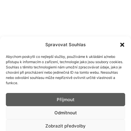
Spravovat Souhlas
Abychom poskytli co nejlepší služby, používáme k ukládání a/nebo
přístupu k informacím o zařízení, technologie jako jsou soubory cookies.
Souhlas s těmito technologiemi nám umožní zpracovávat údaje, jako je
chování při procházení nebo jedinečná ID na tomto webu. Nesouhlas
PRIM
nebo odvolání souhlasu může nepříznivě ovlivnit určité vlastnosti a
funkce.
KONTAKT
KARIÉRA
SERVIS
KE STAŽENÍ
Příjmout
PRODEJCI
SOCIÁLNÍ SÍTĚ
SLUŽBY
Odmítnout
SESTAV SI PRIMKY
DARUJTE PRIMKY
INDIVIDUALIZACE
Zobrazit předvolby
FIREMNÍ VÝROBA