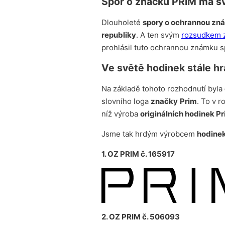
Spor o značku PRIM má s
Dlouholeté
spory o ochrannou zn
republiky
. A ten svým
rozsudkem z
prohlásil tuto ochrannou známku s
Ve světě hodinek stále h
Na základě tohoto rozhodnutí byla
slovního loga
značky
Prim
. To v 
níž výroba
originálních hodinek P
Jsme tak hrdým výrobcem
hodine
1. OZ PRIM č. 165917
2. OZ PRIM č. 506093