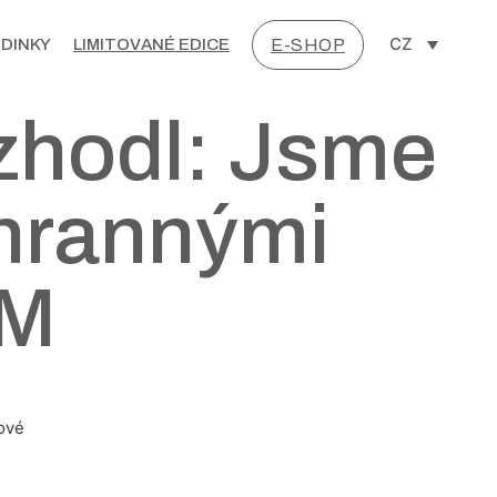
CZ
DINKY
LIMITOVANÉ EDICE
E-SHOP
ozhodl: Jsme
chrannými
IM
ové