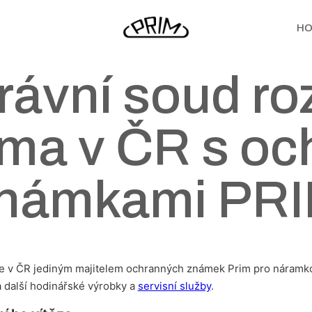
HO
rávní soud r
irma v ČR s o
námkami PR
e v ČR jediným majitelem ochranných známek Prim pro náramk
 další hodinářské výrobky a
servisní služby
.