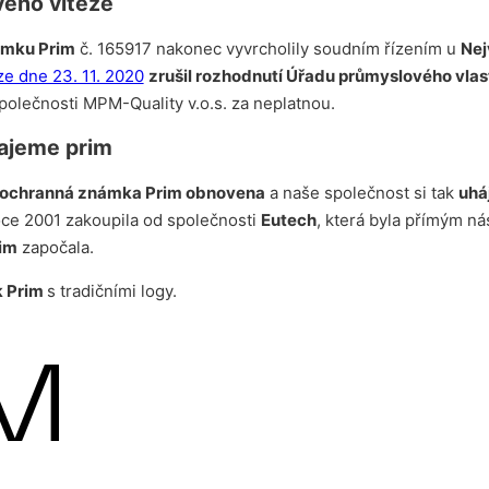
vého vítěze
ámku Prim
č. 165917 nakonec vyvrcholily soudním řízením u
Nej
e dne 23. 11. 2020
zrušil rozhodnutí Úřadu průmyslového vlas
polečnosti MPM-Quality v.o.s. za neplatnou.
rajeme prim
ochranná známka Prim obnovena
a naše společnost si tak
uhá
roce 2001 zakoupila od společnosti
Eutech
, která byla přímým n
rim
započala.
k Prim
s tradičními logy.