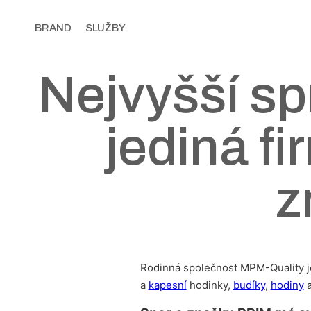
BRAND
SLUŽBY
Nejvyšší sp
jediná f
z
Rodinná společnost MPM-Quality j
a
kapesní
hodinky,
budíky
,
hodiny
a