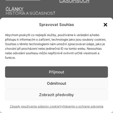
ČASOPISOCH
ČLÁNKY
HISTÓRIA A SÚČASNOSŤ
PRIM DNES
HISTÓRIA PRIM
Spravovat Souhlas
VÝROBNÉ
DESIGN A VÝROBA
TECHNOLÓGIE
Abychom poskytli co nejlepší služby, používáme k ukládání a/nebo
přístupu k informacím o zařízení, technologie jako jsou soubory cookies.
Souhlas s těmito technologiemi nám umožní zpracovávat údaje, jako je
chování při procházení nebo jedinečná ID na tomto webu. Nesouhlas
nebo odvolání souhlasu může nepříznivě ovlivnit určité vlastnosti a
funkce.
Kontakt: info@prim.cz
Příjmout
© PRIM
2026
Odmítnout
Zobrazit předvolby
Zásady používania súborov cookie
Vyhlásenie o ochrane súkromia