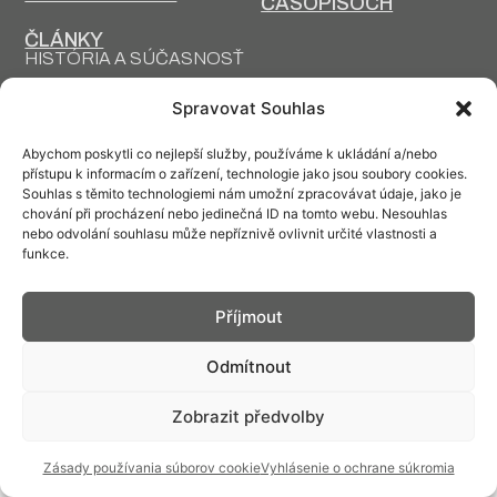
ČASOPISOCH
ČLÁNKY
HISTÓRIA A SÚČASNOSŤ
PRIM DNES
HISTÓRIA PRIM
Spravovat Souhlas
VÝROBNÉ
DESIGN A VÝROBA
TECHNOLÓGIE
Abychom poskytli co nejlepší služby, používáme k ukládání a/nebo
přístupu k informacím o zařízení, technologie jako jsou soubory cookies.
Souhlas s těmito technologiemi nám umožní zpracovávat údaje, jako je
chování při procházení nebo jedinečná ID na tomto webu. Nesouhlas
nebo odvolání souhlasu může nepříznivě ovlivnit určité vlastnosti a
funkce.
Kontakt: info@prim.cz
Příjmout
© PRIM
2026
Odmítnout
Zobrazit předvolby
Zásady používania súborov cookie
Vyhlásenie o ochrane súkromia