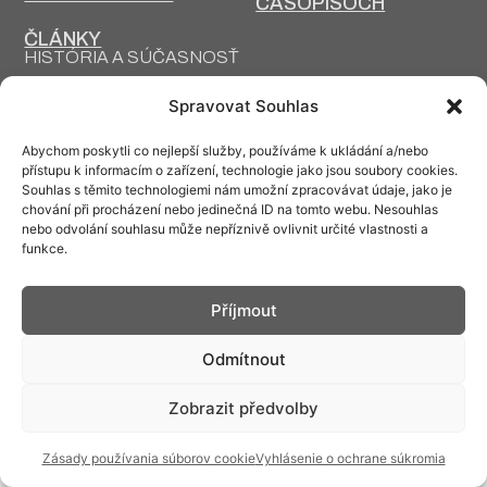
ČASOPISOCH
ČLÁNKY
HISTÓRIA A SÚČASNOSŤ
PRIM DNES
HISTÓRIA PRIM
Spravovat Souhlas
VÝROBNÉ
DESIGN A VÝROBA
TECHNOLÓGIE
Abychom poskytli co nejlepší služby, používáme k ukládání a/nebo
přístupu k informacím o zařízení, technologie jako jsou soubory cookies.
Souhlas s těmito technologiemi nám umožní zpracovávat údaje, jako je
chování při procházení nebo jedinečná ID na tomto webu. Nesouhlas
nebo odvolání souhlasu může nepříznivě ovlivnit určité vlastnosti a
funkce.
Kontakt: info@prim.cz
Příjmout
© PRIM
2026
Odmítnout
Zobrazit předvolby
Zásady používania súborov cookie
Vyhlásenie o ochrane súkromia