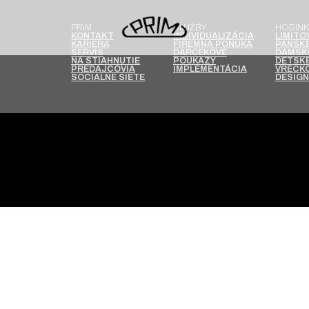
PRIM
SLUŽBY
HODINK
KONTAKT
INDIVIDUALIZÁCIA
LIMITO
KARIÉRA
FIREMNÁ PONUKA
PÁNSKE
SERVIS
DARČEKOVÉ
DÁMSK
NA STIAHNUTIE
POUKAZY
DETSKÉ
PREDAJCOVIA
IMPLEMENTÁCIA
VRECKO
SOCIÁLNE SIETE
DESIGN