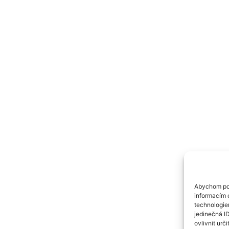
Abychom pos
informacím o
technologie
jedinečná I
ovlivnit urči