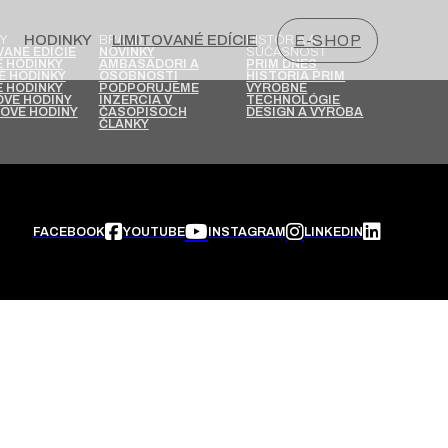
HODINKY
LIMITOVANÉ EDÍCIE
E-SHOP
Y
BRAND
HISTÓRIA A
SÚČASNOSŤ
VANÉ EDÍCIE
NOVINKY
 HODINKY
AMBASÁDORI A
PRIM DNES
É HODINKY
OSOBNOSTI
HISTÓRIA PRIM
 HODINKY
PODPORUJEME
VÝROBNÉ
VÉ HODINY
INZERCIA V
TECHNOLÓGIE
OVÉ HODINY
ČASOPISOCH
DESIGN A VÝROBA
ČLÁNKY
FACEBOOK
YOUTUBE
INSTAGRAM
LINKEDIN