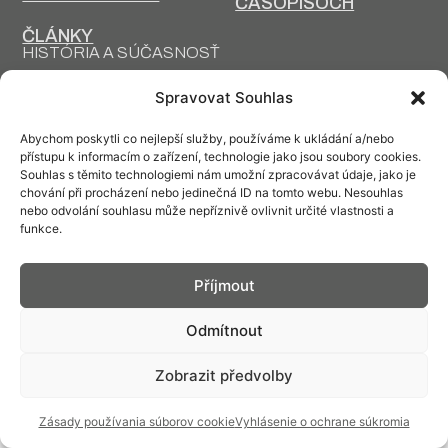
ČASOPISOCH
ČLÁNKY
HISTÓRIA A SÚČASNOSŤ
PRIM DNES
HISTÓRIA PRIM
Spravovat Souhlas
VÝROBNÉ
DESIGN A VÝROBA
TECHNOLÓGIE
Abychom poskytli co nejlepší služby, používáme k ukládání a/nebo
přístupu k informacím o zařízení, technologie jako jsou soubory cookies.
Souhlas s těmito technologiemi nám umožní zpracovávat údaje, jako je
chování při procházení nebo jedinečná ID na tomto webu. Nesouhlas
nebo odvolání souhlasu může nepříznivě ovlivnit určité vlastnosti a
funkce.
Kontakt: info@prim.cz
Příjmout
© PRIM
2026
Odmítnout
Zobrazit předvolby
Zásady používania súborov cookie
Vyhlásenie o ochrane súkromia