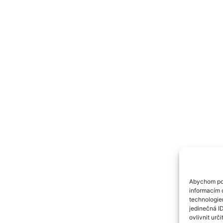
Abychom pos
informacím o
technologie
jedinečná I
ovlivnit urči