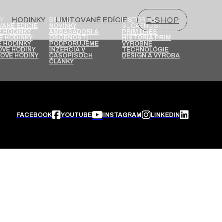
HODINKY
LIMITOVANÉ EDÍCIE
E-SHOP
Y
BRAND
HISTÓRIA A
SÚČASNOSŤ
VANÉ EDÍCIE
NOVINKY
 HODINKY
AMBASÁDORI A
PRIM DNES
É HODINKY
OSOBNOSTI
HISTÓRIA PRIM
 HODINKY
PODPORUJEME
VÝROBNÉ
VÉ HODINY
INZERCIA V
TECHNOLÓGIE
OVÉ HODINY
ČASOPISOCH
DESIGN A VÝROBA
ČLÁNKY
FACEBOOK
YOUTUBE
INSTAGRAM
LINKEDIN