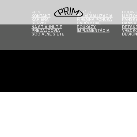
PRIM
SLUŽBY
HODINK
KONTAKT
INDIVIDUALIZÁCIA
LIMITO
KARIÉRA
FIREMNÁ PONUKA
PÁNSKE
SERVIS
DARČEKOVÉ
DÁMSK
NA STIAHNUTIE
POUKAZY
DETSKÉ
PREDAJCOVIA
IMPLEMENTÁCIA
VRECKO
SOCIÁLNE SIETE
DESIGN