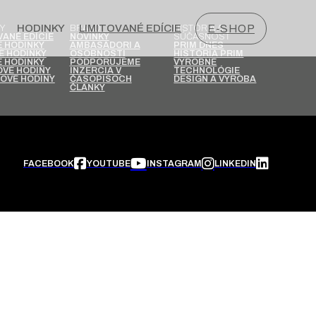
HODINKY
LIMITOVANÉ EDÍCIE
E-SHOP
Y
BRAND
HISTÓRIA A
SÚČASNOSŤ
VANÉ EDÍCIE
NOVINKY
 HODINKY
AMBASÁDORI A
PRIM DNES
É HODINKY
OSOBNOSTI
HISTÓRIA PRIM
 HODINKY
PODPORUJEME
VÝROBNÉ
VÉ HODINY
INZERCIA V
TECHNOLÓGIE
OVÉ HODINY
ČASOPISOCH
DESIGN A VÝROBA
ČLÁNKY
FACEBOOK
YOUTUBE
INSTAGRAM
LINKEDIN