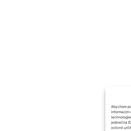
Abychom pos
informacím o
technologie
jedinečná I
ovlivnit urči