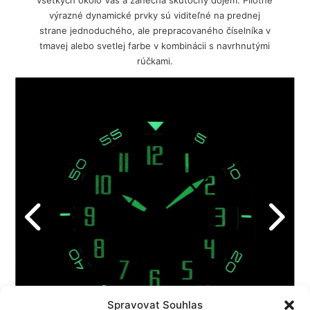
všetkých okolo Vás a zanechá skutočný dojem. Pilotné
výrazné dynamické prvky sú viditeľné na prednej
strane jednoduchého, ale prepracovaného číselníka v
tmavej alebo svetlej farbe v kombinácii s navrhnutými
rúčkami.
Spravovat Souhlas