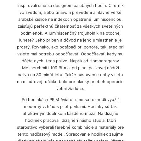
Inšpirovali sme sa designom palubných hodín. Ciferník
vo svetlom, alebo tmavom prevedení a hlavne veľké
arabské číslice na indexoch opatrené luminiscenciou,
zaisťujú perfektnú čitateľnosť za všetkých svetelných
podmienok. A luminiscenčný trojuholník na otočnej
lunete? Jeho príbeh a dôvod na jeho umiestnenie je
prostý. Rovnako, ako potápači pri ponore, tak letec pri
vzlete mal potrebu odpočítavať. Odpočítavať, kedy mu
dôjde dych, teda palivo. Napríklad Homberegerov
Messerchmitt 109 Bf mal pri plnej palivovej nádrži
palivo na 80 minút letu. Takže nastavenie doby vzletu
na minútovej ručičke bolo pre hladký priebeh operácie
veľmi žiadúce.
Pri hodinkách PRIM Aviator sme sa rozhodli využiť
moderný vzhľad s pilot prvkami. Hodinky sú tak
atraktívnym doplnkom každého muža. Na dizajne
hodiniek pracovali dizajnéri nášho štúdia, ktorí
starostlivo vyberali farebné kombinácie a materiály pre
tento nadčasový model. Spracovanie hodiniek zaujme