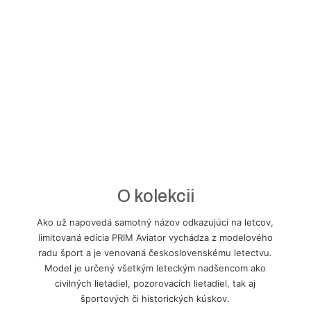
O kolekcii
A
ko už napovedá samotný názov odkazujúci na letcov,
limitovaná edícia PRIM Aviator vychádza z modelového
radu šport a je venovaná československému letectvu.
Model je určený všetkým leteckým nadšencom ako
civilných lietadiel, pozorovacích lietadiel, tak aj
športových či historických kúskov.