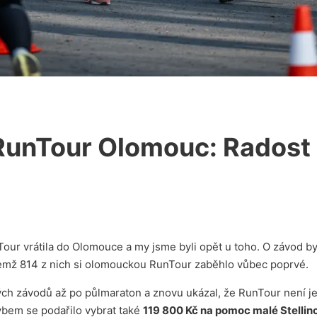
RunTour Olomouc: Radost
ur vrátila do Olomouce a my jsme byli opět u toho. O závod by
čemž 814 z nich si olomouckou RunTour zaběhlo vůbec poprvé.
ých závodů až po půlmaraton a znovu ukázal, že RunTour není je
bem se podařilo vybrat také
119 800 Kč na pomoc malé Stellin