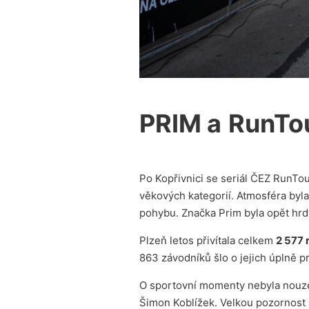
PRIM a
RunTo
Po Kopřivnici se seriál ČEZ RunTou
věkových kategorií. Atmosféra byla
pohybu. Značka Prim byla opět hr
Plzeň letos přivítala celkem
2 577 
863 závodníků šlo o jejich úplně p
O sportovní momenty nebyla nouze.
Šimon Koblížek. Velkou pozornost a