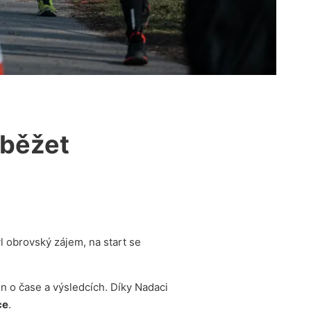
 běžet
l obrovský zájem, na start se
n o čase a výsledcích. Díky Nadaci
ce
.