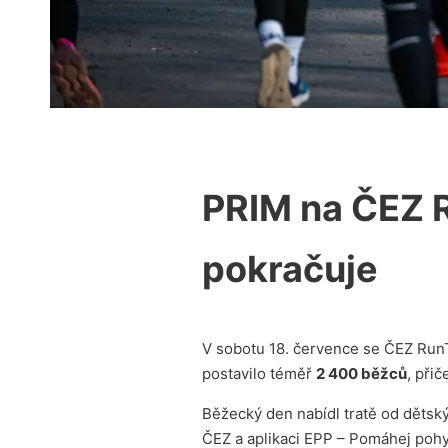
PRIM na ČEZ 
pokračuje
V sobotu 18. července se ČEZ RunTo
postavilo téměř
2 400 běžců
, při
Běžecký den nabídl tratě od dětsk
ČEZ a aplikaci EPP – Pomáhej pohy