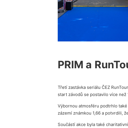
PRIM a
RunTou
Třetí zastávka seriálu ČEZ RunTour
start závodů se postavilo více než
Výbornou atmosféru podtrhlo také 5
zázemí známkou 1,66 a potvrdili, ž
Součástí akce byla také charitati