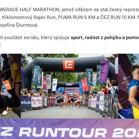
OWERADE HALF MARATHON, jehož vítězem se stal český repreze
, tříkilometrový Rajec Run, PUMA RUN 5 KM a ČEZ RUN 10 KM. Na 
osefína Šturmová.
 součástí seriálu, který spojuje
sport, radost z pohybu a pom
!