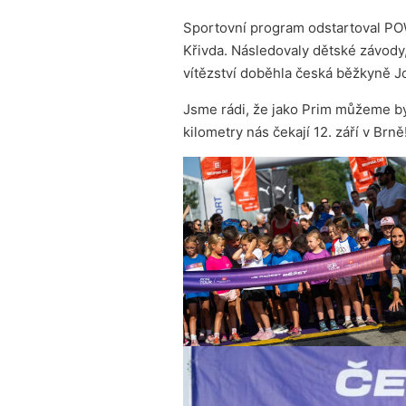
Sportovní program odstartoval P
Křivda. Následovaly dětské závody
vítězství doběhla česká běžkyně J
Jsme rádi, že jako Prim můžeme být
kilometry nás čekají 12. září v Brně