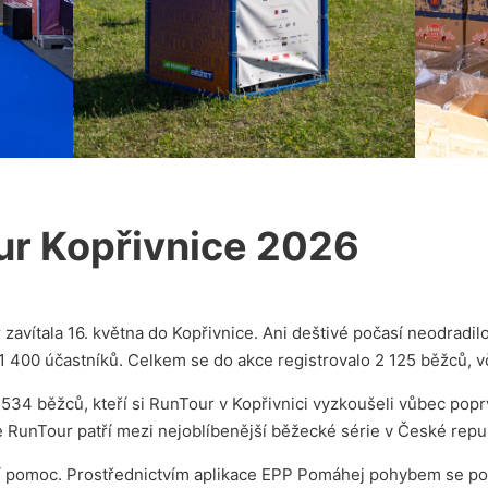
r Kopřivnice 2026
 zavítala 16. května do Kopřivnice. Ani deštivé počasí neodradi
 1 400 účastníků. Celkem se do akce registrovalo 2 125 běžců, vč
34 běžců, kteří si RunTour v Kopřivnici vyzkoušeli vůbec poprvé
e RunTour patří mezi nejoblíbenější běžecké série v České repu
vní pomoc. Prostřednictvím aplikace EPP Pomáhej pohybem se pod