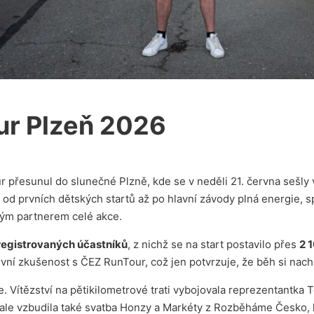
ur Plzeň 2026
r přesunul do slunečné Plzně, kde se v neděli 21. června sešly 
 od prvních dětských startů až po hlavní závody plná energie, s
dým partnerem celé akce.
registrovaných účastníků
, z nichž se na start postavilo přes
2 
rvní zkušenost s ČEZ RunTour, což jen potvrzuje, že běh si nachá
 Vítězství na pětikilometrové trati vybojovala reprezentantka 
le vzbudila také svatba Honzy a Markéty z Rozběháme Česko, kte