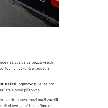
více než dva tisíce běžců všech
portovních výkonů a radosti z
100 běžců
. Zajímavostí je, že pro
zí stále nové příznivce.
Tereza Hrochová, mezi muži zazářil
ří si své „ano“ řekli přímo na