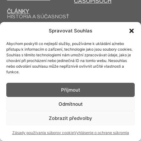
ČASOPISOCH
ČLÁNKY
HISTÓRIA A SÚČASNOSŤ
PRIM DNES
HISTÓRIA PRIM
Spravovat Souhlas
VÝROBNÉ
DESIGN A VÝROBA
TECHNOLÓGIE
Abychom poskytli co nejlepší služby, používáme k ukládání a/nebo
přístupu k informacím o zařízení, technologie jako jsou soubory cookies.
Souhlas s těmito technologiemi nám umožní zpracovávat údaje, jako je
chování při procházení nebo jedinečná ID na tomto webu. Nesouhlas
nebo odvolání souhlasu může nepříznivě ovlivnit určité vlastnosti a
funkce.
Kontakt: info@prim.cz
Příjmout
© PRIM
2026
Odmítnout
Zobrazit předvolby
Zásady používania súborov cookie
Vyhlásenie o ochrane súkromia