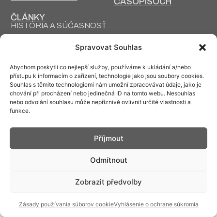
ČASOPISOCH
ČLÁNKY
HISTÓRIA A SÚČASNOSŤ
PRIM DNES
HISTÓRIA PRIM
Spravovat Souhlas
VÝROBNÉ
DESIGN A VÝROBA
TECHNOLÓGIE
Abychom poskytli co nejlepší služby, používáme k ukládání a/nebo
přístupu k informacím o zařízení, technologie jako jsou soubory cookies.
Souhlas s těmito technologiemi nám umožní zpracovávat údaje, jako je
chování při procházení nebo jedinečná ID na tomto webu. Nesouhlas
nebo odvolání souhlasu může nepříznivě ovlivnit určité vlastnosti a
funkce.
Kontakt: info@prim.cz
Příjmout
© PRIM
2026
Odmítnout
Zobrazit předvolby
Zásady používania súborov cookie
Vyhlásenie o ochrane súkromia