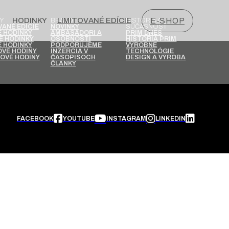
HODINKY
LIMITOVANÉ EDÍCIE
E-SHOP
Y
BRAND
HISTÓRIA A
SÚČASNOSŤ
VANÉ EDÍCIE
NOVINKY
 HODINKY
AMBASÁDORI A
PRIM DNES
É HODINKY
OSOBNOSTI
HISTÓRIA PRIM
 HODINKY
PODPORUJEME
VÝROBNÉ
VÉ HODINY
INZERCIA V
TECHNOLÓGIE
OVÉ HODINY
ČASOPISOCH
DESIGN A VÝROBA
ČLÁNKY
FACEBOOK
YOUTUBE
INSTAGRAM
LINKEDIN