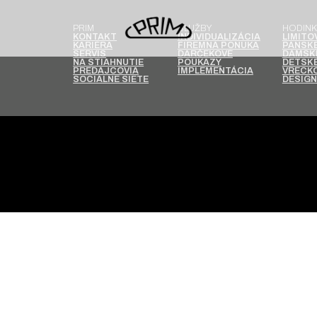
PRIM
SLUŽBY
HODINK
KONTAKT
INDIVIDUALIZÁCIA
LIMITO
KARIÉRA
FIREMNÁ PONUKA
PÁNSKE
SERVIS
DARČEKOVÉ
DÁMSK
NA STIAHNUTIE
POUKAZY
DETSKÉ
PREDAJCOVIA
IMPLEMENTÁCIA
VRECKO
SOCIÁLNE SIETE
DESIGN