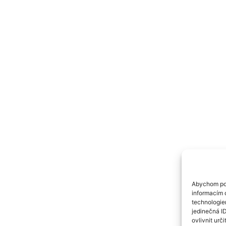
Abychom pos
informacím o
technologie
jedinečná I
ovlivnit urči