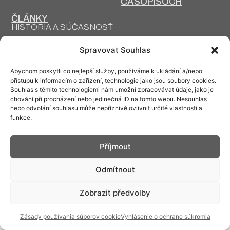
ČASOPISOCH
ČLÁNKY
HISTÓRIA A SÚČASNOSŤ
PRIM DNES
HISTÓRIA PRIM
Spravovat Souhlas
VÝROBNÉ
DESIGN A VÝROBA
TECHNOLÓGIE
Abychom poskytli co nejlepší služby, používáme k ukládání a/nebo
přístupu k informacím o zařízení, technologie jako jsou soubory cookies.
Souhlas s těmito technologiemi nám umožní zpracovávat údaje, jako je
chování při procházení nebo jedinečná ID na tomto webu. Nesouhlas
nebo odvolání souhlasu může nepříznivě ovlivnit určité vlastnosti a
funkce.
Kontakt: info@prim.cz
Příjmout
© PRIM
2026
Odmítnout
Zobrazit předvolby
Zásady používania súborov cookie
Vyhlásenie o ochrane súkromia